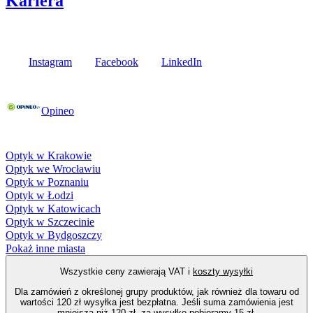
Kariera
Media społecznościowe
Instagram
Facebook
LinkedIn
Poznaj opinie naszych klientów
Opineo
Fielmann w Twojej okolicy
Optyk w Krakowie
Optyk we Wrocławiu
Optyk w Poznaniu
Optyk w Łodzi
Optyk w Katowicach
Optyk w Szczecinie
Optyk w Bydgoszczy
Pokaż inne miasta
Wszystkie ceny zawierają VAT i
koszty wysyłki
Dla zamówień z określonej grupy produktów, jak również dla towaru od
wartości 120 zł wysyłka jest bezpłatna. Jeśli suma zamówienia jest
mniejsza niż 120 zł, za wysyłkę pobieramy 15 zł.