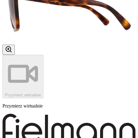
Przymierz wirtualnie
Przymierz wirtualnie