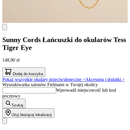
Sunny Cords
Łańcuszki do okularów Tess
Tiger Eye
148,90 zł
Dodaj do koszyka
Pokaż wszystkie okulary przeciwsłoneczne >
Akcesoria i dodatki >
Wyszukiwarka salonów Fielmann w Twojej okolicy
Wprowadź miejscowość lub kod
pocztowy
Szukaj
Użyj bieżącej lokalizacji