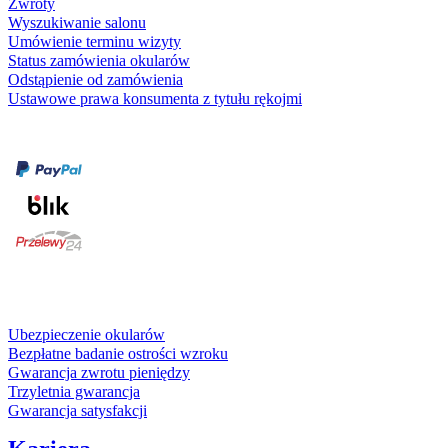
Zwroty
Wyszukiwanie salonu
Umówienie terminu wizyty
Status zamówienia okularów
Odstąpienie od zamówienia
Ustawowe prawa konsumenta z tytułu rękojmi
Formy płatności
karta kredytowa
Usługi i gwarancje
Ubezpieczenie okularów
Bezpłatne badanie ostrości wzroku
Gwarancja zwrotu pieniędzy
Trzyletnia gwarancja
Gwarancja satysfakcji