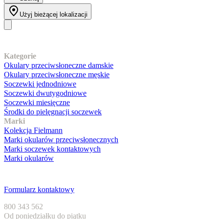
Użyj bieżącej lokalizacji
Nasz asortyment
Kategorie
Okulary przeciwsłoneczne damskie
Okulary przeciwsłoneczne męskie
Soczewki jednodniowe
Soczewki dwutygodniowe
Soczewki miesięczne
Środki do pielęgnacji soczewek
Marki
Kolekcja Fielmann
Marki okularów przeciwsłonecznych
Marki soczewek kontaktowych
Marki okularów
Obsługa klienta
Formularz kontaktowy
800 343 562
Od poniedziałku do piątku