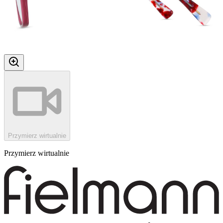
Przymierz wirtualnie
Przymierz wirtualnie