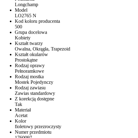
Longchamp
Model
LO2765 N
Kod koloru producenta
500
Grupa docelowa
Kobiety
Kształt twarzy
Owalna, Okrągła, Trapezoid
Kształt okularów
Prostokątne
Rodzaj oprawy
Pełnoramkowe
Rodzaj mostka
Mostek Pojedynczy
Rodzaj zawiasu
Zawias standardowy
Z korekcją dostępne
Tak
Materiał
Acetat
Kolor
fioletowy przezroczysty
Numer przedmiotu
1760097