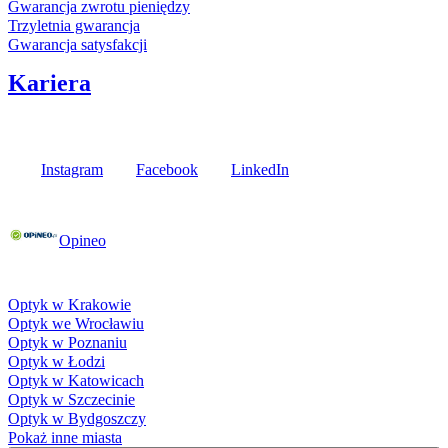
Gwarancja zwrotu pieniędzy
Trzyletnia gwarancja
Gwarancja satysfakcji
Kariera
Media społecznościowe
Instagram
Facebook
LinkedIn
Poznaj opinie naszych klientów
Opineo
Fielmann w Twojej okolicy
Optyk w Krakowie
Optyk we Wrocławiu
Optyk w Poznaniu
Optyk w Łodzi
Optyk w Katowicach
Optyk w Szczecinie
Optyk w Bydgoszczy
Pokaż inne miasta