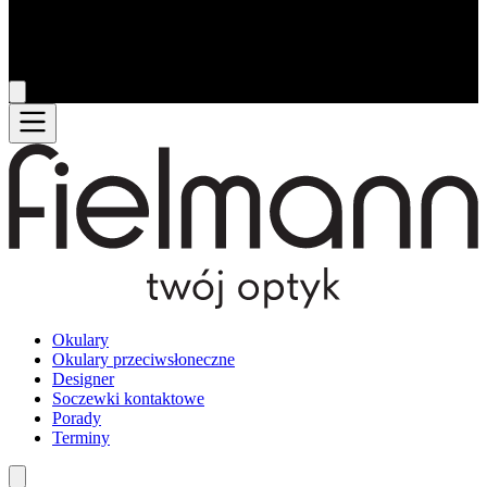
Okulary
Okulary przeciwsłoneczne
Designer
Soczewki kontaktowe
Porady
Terminy