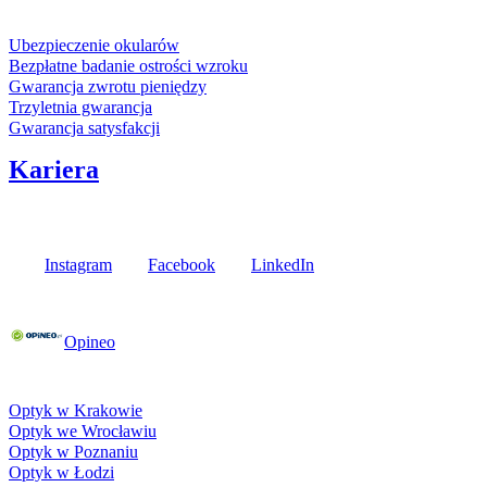
Usługi i gwarancje
Ubezpieczenie okularów
Bezpłatne badanie ostrości wzroku
Gwarancja zwrotu pieniędzy
Trzyletnia gwarancja
Gwarancja satysfakcji
Kariera
Media społecznościowe
Instagram
Facebook
LinkedIn
Poznaj opinie naszych klientów
Opineo
Fielmann w Twojej okolicy
Optyk w Krakowie
Optyk we Wrocławiu
Optyk w Poznaniu
Optyk w Łodzi