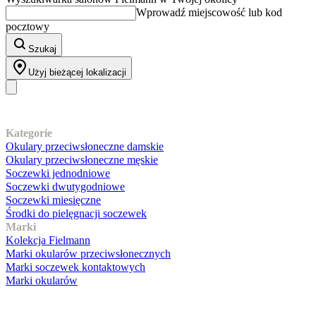
Wprowadź miejscowość lub kod
pocztowy
Szukaj
Użyj bieżącej lokalizacji
Nasz asortyment
Kategorie
Okulary przeciwsłoneczne damskie
Okulary przeciwsłoneczne męskie
Soczewki jednodniowe
Soczewki dwutygodniowe
Soczewki miesięczne
Środki do pielęgnacji soczewek
Marki
Kolekcja Fielmann
Marki okularów przeciwsłonecznych
Marki soczewek kontaktowych
Marki okularów
Obsługa klienta