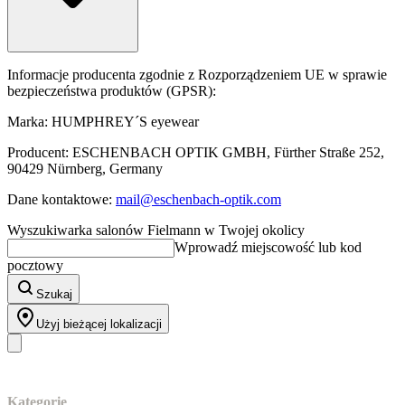
Informacje producenta zgodnie z Rozporządzeniem UE w sprawie
bezpieczeństwa produktów (GPSR):
Marka: HUMPHREY´S eyewear
Producent: ESCHENBACH OPTIK GMBH, Fürther Straße 252,
90429 Nürnberg, Germany
Dane kontaktowe:
mail@eschenbach-optik.com
Wyszukiwarka salonów Fielmann w Twojej okolicy
Wprowadź miejscowość lub kod
pocztowy
Szukaj
Użyj bieżącej lokalizacji
Nasz asortyment
Kategorie