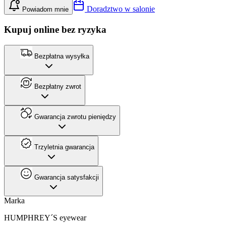
Doradztwo w salonie
Powiadom mnie
Kupuj online bez ryzyka
Bezpłatna wysyłka
Bezpłatny zwrot
Gwarancja zwrotu pieniędzy
Trzyletnia gwarancja
Gwarancja satysfakcji
Marka
HUMPHREY´S eyewear