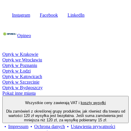
Media społecznościowe
Instagram
Facebook
LinkedIn
Poznaj opinie naszych klientów
Opineo
Fielmann w Twojej okolicy
Optyk w Krakowie
Optyk we Wrocławiu
Optyk w Poznaniu
Optyk w Łodzi
Optyk w Katowicach
Optyk w Szczecinie
Optyk w Bydgoszczy
Pokaż inne miasta
Wszystkie ceny zawierają VAT i
koszty wysyłki
Dla zamówień z określonej grupy produktów, jak również dla towaru od
wartości 120 zł wysyłka jest bezpłatna. Jeśli suma zamówienia jest
mniejsza niż 120 zł, za wysyłkę pobieramy 15 zł.
Impressum
Ochrona danych
Ustawienia prywatności