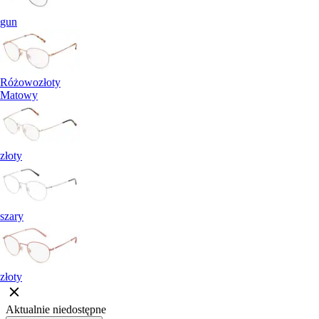
gun
Różowozłoty
Matowy
złoty
szary
złoty
Aktualnie niedostępne