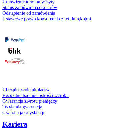
Umówienie terminu wizyty
Status zamówienia okularów
Odstąpienie od zamówienia
Ustawowe prawa konsumenta z tytułu rękojmi
Formy płatności
karta kredytowa
Usługi i gwarancje
Ubezpieczenie okularów
Bezpłatne badanie ostrości wzroku
Gwarancja zwrotu pieniędzy
Trzyletnia gwarancja
Gwarancja satysfakcji
Kariera