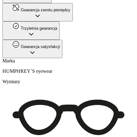
Gwarancja zwrotu pieniędzy
Trzyletnia gwarancja
Gwarancja satysfakcji
Marka
HUMPHREY´S eyewear
Wymiary