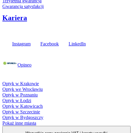
Trzyletnia gwarancja
Gwarancja satysfakcji
Kariera
Media społecznościowe
Instagram
Facebook
LinkedIn
Poznaj opinie naszych klientów
Opineo
Fielmann w Twojej okolicy
Optyk w Krakowie
Optyk we Wrocławiu
Optyk w Poznaniu
Optyk w Łodzi
Optyk w Katowicach
Optyk w Szczecinie
Optyk w Bydgoszczy
Pokaż inne miasta