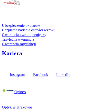
karta kredytowa
Usługi i gwarancje
Ubezpieczenie okularów
Bezpłatne badanie ostrości wzroku
Gwarancja zwrotu pieniędzy
Trzyletnia gwarancja
Gwarancja satysfakcji
Kariera
Media społecznościowe
Instagram
Facebook
LinkedIn
Poznaj opinie naszych klientów
Opineo
Fielmann w Twojej okolicy
Optyk w Krakowie