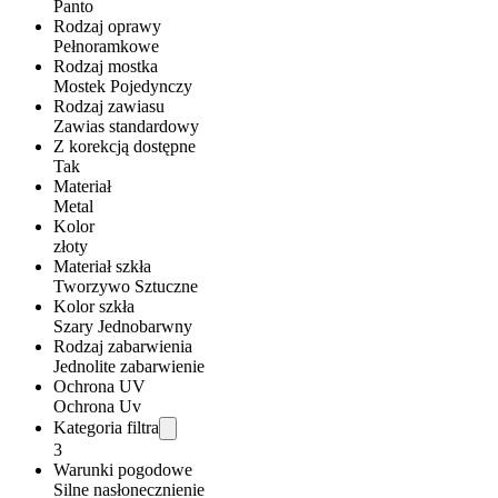
Panto
Rodzaj oprawy
Pełnoramkowe
Rodzaj mostka
Mostek Pojedynczy
Rodzaj zawiasu
Zawias standardowy
Z korekcją dostępne
Tak
Materiał
Metal
Kolor
złoty
Materiał szkła
Tworzywo Sztuczne
Kolor szkła
Szary Jednobarwny
Rodzaj zabarwienia
Jednolite zabarwienie
Ochrona UV
Ochrona Uv
Kategoria filtra
3
Warunki pogodowe
Silne nasłonecznienie