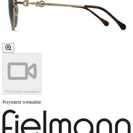
Przymierz wirtualnie
Przymierz wirtualnie