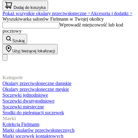
Dodaj do koszyka
Pokaż wszystkie okulary przeciwsłoneczne >
Akcesoria i dodatki >
Wyszukiwarka salonów Fielmann w Twojej okolicy
Wprowadź miejscowość lub kod
pocztowy
Szukaj
Użyj bieżącej lokalizacji
Nasz asortyment
Kategorie
Okulary przeciwsłoneczne damskie
Okulary przeciwsłoneczne męskie
Soczewki jednodniowe
Soczewki dwutygodniowe
Soczewki miesięczne
Środki do pielęgnacji soczewek
Marki
Kolekcja Fielmann
Marki okularów przeciwsłonecznych
Marki soczewek kontaktowych