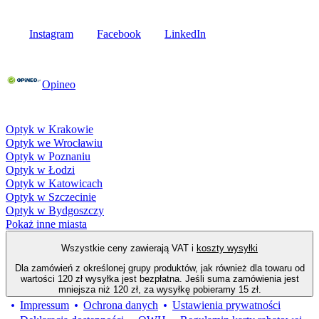
Media społecznościowe
Instagram
Facebook
LinkedIn
Poznaj opinie naszych klientów
Opineo
Fielmann w Twojej okolicy
Optyk w Krakowie
Optyk we Wrocławiu
Optyk w Poznaniu
Optyk w Łodzi
Optyk w Katowicach
Optyk w Szczecinie
Optyk w Bydgoszczy
Pokaż inne miasta
Wszystkie ceny zawierają VAT i
koszty wysyłki
Dla zamówień z określonej grupy produktów, jak również dla towaru od
wartości 120 zł wysyłka jest bezpłatna. Jeśli suma zamówienia jest
mniejsza niż 120 zł, za wysyłkę pobieramy 15 zł.
Impressum
Ochrona danych
Ustawienia prywatności