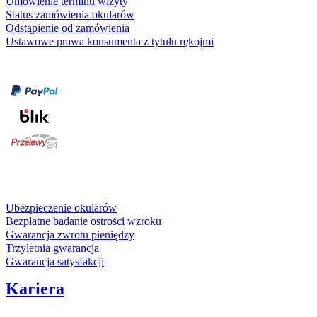
Umówienie terminu wizyty
Status zamówienia okularów
Odstąpienie od zamówienia
Ustawowe prawa konsumenta z tytułu rękojmi
Formy płatności
karta kredytowa
Usługi i gwarancje
Ubezpieczenie okularów
Bezpłatne badanie ostrości wzroku
Gwarancja zwrotu pieniędzy
Trzyletnia gwarancja
Gwarancja satysfakcji
Kariera