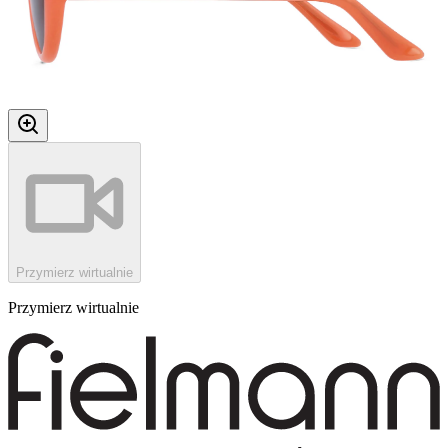
Przymierz wirtualnie
Przymierz wirtualnie