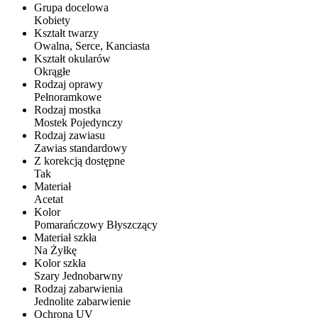
Grupa docelowa
Kobiety
Kształt twarzy
Owalna, Serce, Kanciasta
Kształt okularów
Okrągłe
Rodzaj oprawy
Pełnoramkowe
Rodzaj mostka
Mostek Pojedynczy
Rodzaj zawiasu
Zawias standardowy
Z korekcją dostępne
Tak
Materiał
Acetat
Kolor
Pomarańczowy Błyszczący
Materiał szkła
Na Żyłkę
Kolor szkła
Szary Jednobarwny
Rodzaj zabarwienia
Jednolite zabarwienie
Ochrona UV