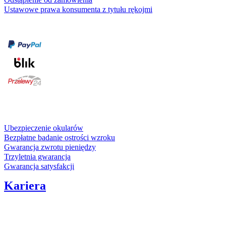
Ustawowe prawa konsumenta z tytułu rękojmi
Formy płatności
karta kredytowa
Usługi i gwarancje
Ubezpieczenie okularów
Bezpłatne badanie ostrości wzroku
Gwarancja zwrotu pieniędzy
Trzyletnia gwarancja
Gwarancja satysfakcji
Kariera
Media społecznościowe