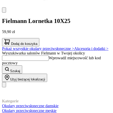
Fielmann
Lornetka 10X25
59,90 zł
Dodaj do koszyka
Pokaż wszystkie okulary przeciwsłoneczne >
Akcesoria i dodatki >
Wyszukiwarka salonów Fielmann w Twojej okolicy
Wprowadź miejscowość lub kod
pocztowy
Szukaj
Użyj bieżącej lokalizacji
Nasz asortyment
Kategorie
Okulary przeciwsłoneczne damskie
Okulary przeciwsłoneczne męskie