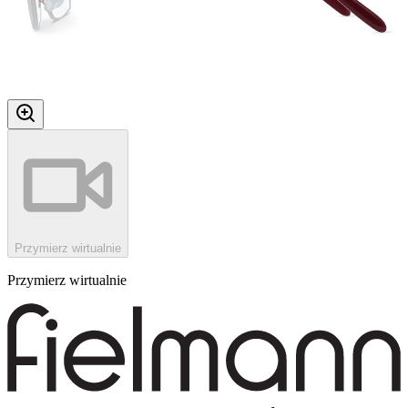
Przymierz wirtualnie
Przymierz wirtualnie