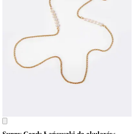
Sunny Cords
Łańcuszki do okularów