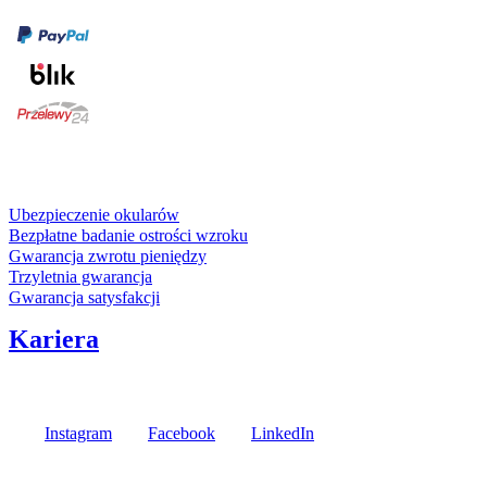
Formy płatności
karta kredytowa
Usługi i gwarancje
Ubezpieczenie okularów
Bezpłatne badanie ostrości wzroku
Gwarancja zwrotu pieniędzy
Trzyletnia gwarancja
Gwarancja satysfakcji
Kariera
Media społecznościowe
Instagram
Facebook
LinkedIn
Poznaj opinie naszych klientów