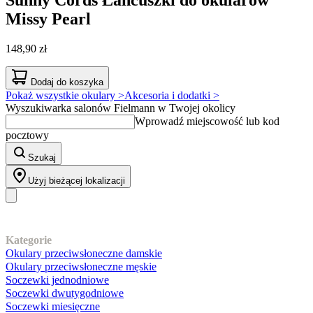
Missy Pearl
148,90 zł
Dodaj do koszyka
Pokaż wszystkie okulary >
Akcesoria i dodatki >
Wyszukiwarka salonów Fielmann w Twojej okolicy
Wprowadź miejscowość lub kod
pocztowy
Szukaj
Użyj bieżącej lokalizacji
Nasz asortyment
Kategorie
Okulary przeciwsłoneczne damskie
Okulary przeciwsłoneczne męskie
Soczewki jednodniowe
Soczewki dwutygodniowe
Soczewki miesięczne