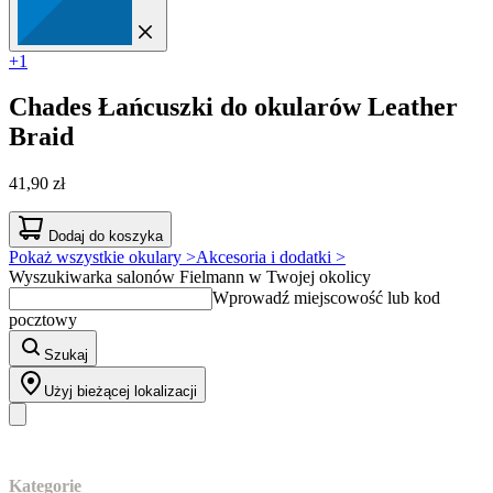
+1
Chades
Łańcuszki do okularów Leather
Braid
41,90 zł
Dodaj do koszyka
Pokaż wszystkie okulary >
Akcesoria i dodatki >
Wyszukiwarka salonów Fielmann w Twojej okolicy
Wprowadź miejscowość lub kod
pocztowy
Szukaj
Użyj bieżącej lokalizacji
Nasz asortyment
Kategorie