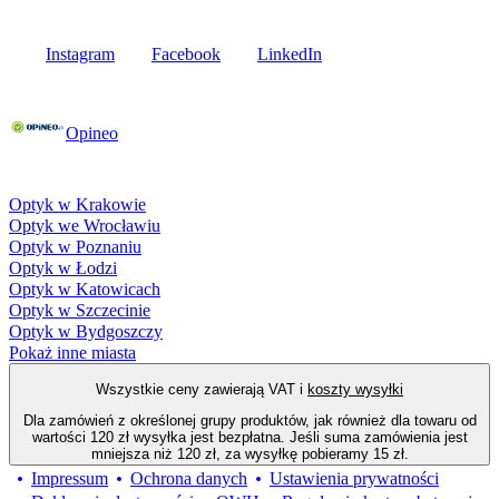
Media społecznościowe
Instagram
Facebook
LinkedIn
Poznaj opinie naszych klientów
Opineo
Fielmann w Twojej okolicy
Optyk w Krakowie
Optyk we Wrocławiu
Optyk w Poznaniu
Optyk w Łodzi
Optyk w Katowicach
Optyk w Szczecinie
Optyk w Bydgoszczy
Pokaż inne miasta
Wszystkie ceny zawierają VAT i
koszty wysyłki
Dla zamówień z określonej grupy produktów, jak również dla towaru od
wartości 120 zł wysyłka jest bezpłatna. Jeśli suma zamówienia jest
mniejsza niż 120 zł, za wysyłkę pobieramy 15 zł.
Impressum
Ochrona danych
Ustawienia prywatności