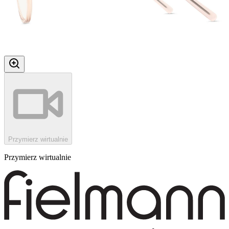
Przymierz wirtualnie
Przymierz wirtualnie