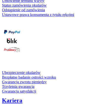
Umówienie terminu wizyty
Status zamówienia okularów
Odstąpienie od zamówienia
Ustawowe prawa konsumenta z tytułu rękojmi
Formy płatności
karta kredytowa
Usługi i gwarancje
Ubezpieczenie okularów
Bezpłatne badanie ostrości wzroku
Gwarancja zwrotu pieniędzy
Trzyletnia gwarancja
Gwarancja satysfakcji
Kariera