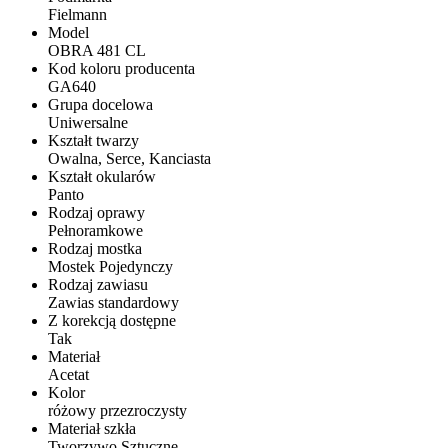
Fielmann
Model
OBRA 481 CL
Kod koloru producenta
GA640
Grupa docelowa
Uniwersalne
Kształt twarzy
Owalna, Serce, Kanciasta
Kształt okularów
Panto
Rodzaj oprawy
Pełnoramkowe
Rodzaj mostka
Mostek Pojedynczy
Rodzaj zawiasu
Zawias standardowy
Z korekcją dostępne
Tak
Materiał
Acetat
Kolor
różowy przezroczysty
Materiał szkła
Tworzywo Sztuczne