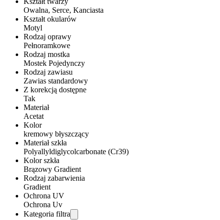
Kształt twarzy
Owalna, Serce, Kanciasta
Kształt okularów
Motyl
Rodzaj oprawy
Pełnoramkowe
Rodzaj mostka
Mostek Pojedynczy
Rodzaj zawiasu
Zawias standardowy
Z korekcją dostępne
Tak
Materiał
Acetat
Kolor
kremowy błyszczący
Materiał szkła
Polyallyldiglycolcarbonate (Cr39)
Kolor szkła
Brązowy Gradient
Rodzaj zabarwienia
Gradient
Ochrona UV
Ochrona Uv
Kategoria filtra