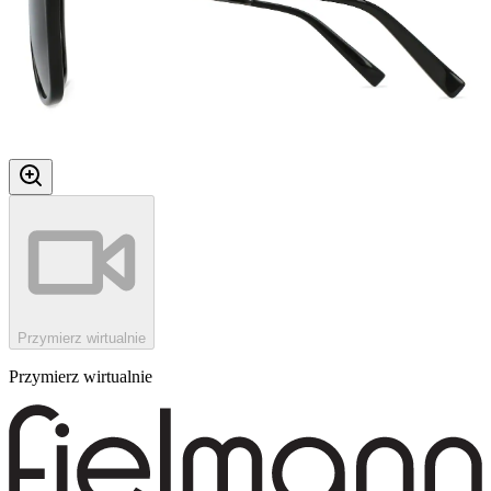
Przymierz wirtualnie
Przymierz wirtualnie