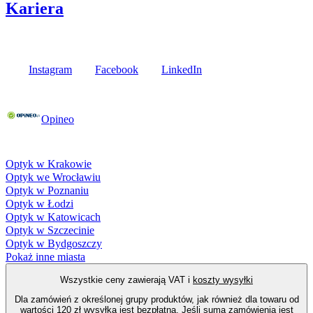
Kariera
Media społecznościowe
Instagram
Facebook
LinkedIn
Poznaj opinie naszych klientów
Opineo
Fielmann w Twojej okolicy
Optyk w Krakowie
Optyk we Wrocławiu
Optyk w Poznaniu
Optyk w Łodzi
Optyk w Katowicach
Optyk w Szczecinie
Optyk w Bydgoszczy
Pokaż inne miasta
Wszystkie ceny zawierają VAT i
koszty wysyłki
Dla zamówień z określonej grupy produktów, jak również dla towaru od
wartości 120 zł wysyłka jest bezpłatna. Jeśli suma zamówienia jest