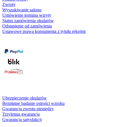
Zwroty
Wyszukiwanie salonu
Umówienie terminu wizyty
Status zamówienia okularów
Odstąpienie od zamówienia
Ustawowe prawa konsumenta z tytułu rękojmi
Formy płatności
karta kredytowa
Usługi i gwarancje
Ubezpieczenie okularów
Bezpłatne badanie ostrości wzroku
Gwarancja zwrotu pieniędzy
Trzyletnia gwarancja
Gwarancja satysfakcji