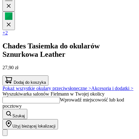
+2
Chades
Tasiemka do okularów
Sznurkowa Leather
27,90 zł
Dodaj do koszyka
Pokaż wszystkie okulary przeciwsłoneczne >
Akcesoria i dodatki >
Wyszukiwarka salonów Fielmann w Twojej okolicy
Wprowadź miejscowość lub kod
pocztowy
Szukaj
Użyj bieżącej lokalizacji