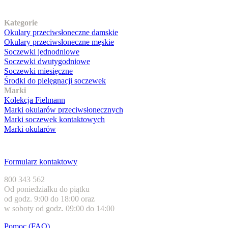
Nasz asortyment
Kategorie
Okulary przeciwsłoneczne damskie
Okulary przeciwsłoneczne męskie
Soczewki jednodniowe
Soczewki dwutygodniowe
Soczewki miesięczne
Środki do pielęgnacji soczewek
Marki
Kolekcja Fielmann
Marki okularów przeciwsłonecznych
Marki soczewek kontaktowych
Marki okularów
Obsługa klienta
Formularz kontaktowy
800 343 562
Od poniedziałku do piątku
od godz. 9:00 do 18:00 oraz
w soboty od godz. 09:00 do 14:00
Pomoc (FAQ)