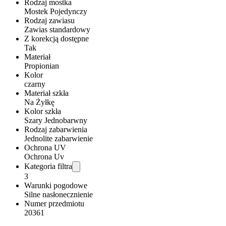
Rodzaj mostka
Mostek Pojedynczy
Rodzaj zawiasu
Zawias standardowy
Z korekcją dostępne
Tak
Materiał
Propionian
Kolor
czarny
Materiał szkła
Na Żyłkę
Kolor szkła
Szary Jednobarwny
Rodzaj zabarwienia
Jednolite zabarwienie
Ochrona UV
Ochrona Uv
Kategoria filtra
3
Warunki pogodowe
Silne nasłonecznienie
Numer przedmiotu
20361