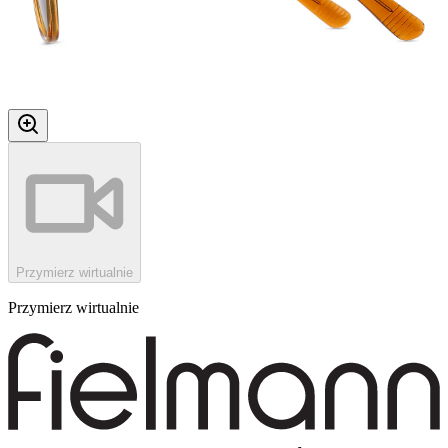
Przymierz wirtualnie
Przymierz wirtualnie