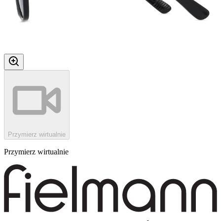
Przymierz wirtualnie
Przymierz wirtualnie