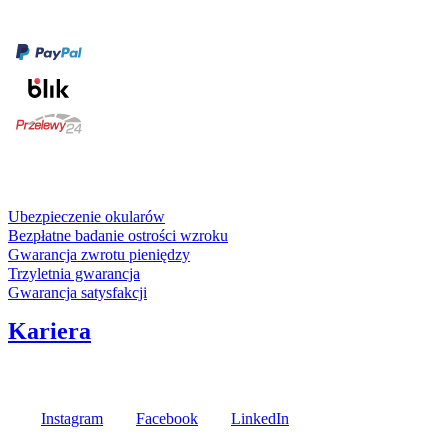
Formy płatności
karta kredytowa
Usługi i gwarancje
Ubezpieczenie okularów
Bezpłatne badanie ostrości wzroku
Gwarancja zwrotu pieniędzy
Trzyletnia gwarancja
Gwarancja satysfakcji
Kariera
Media społecznościowe
Instagram
Facebook
LinkedIn