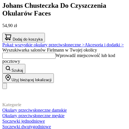
Johans
Chusteczka Do Czyszczenia
Okularów Faces
54,90 zł
Dodaj do koszyka
Pokaż wszystkie okulary przeciwsłoneczne >
Akcesoria i dodatki >
Wyszukiwarka salonów Fielmann w Twojej okolicy
Wprowadź miejscowość lub kod
pocztowy
Szukaj
Użyj bieżącej lokalizacji
Nasz asortyment
Kategorie
Okulary przeciwsłoneczne damskie
Okulary przeciwsłoneczne męskie
Soczewki jednodniowe
Soczewki dwutygodniowe