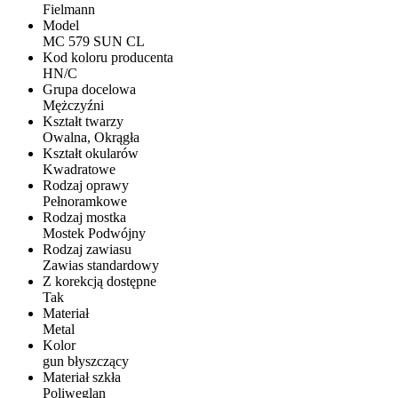
Fielmann
Model
MC 579 SUN CL
Kod koloru producenta
HN/C
Grupa docelowa
Mężczyźni
Kształt twarzy
Owalna, Okrągła
Kształt okularów
Kwadratowe
Rodzaj oprawy
Pełnoramkowe
Rodzaj mostka
Mostek Podwójny
Rodzaj zawiasu
Zawias standardowy
Z korekcją dostępne
Tak
Materiał
Metal
Kolor
gun błyszczący
Materiał szkła
Poliwęglan