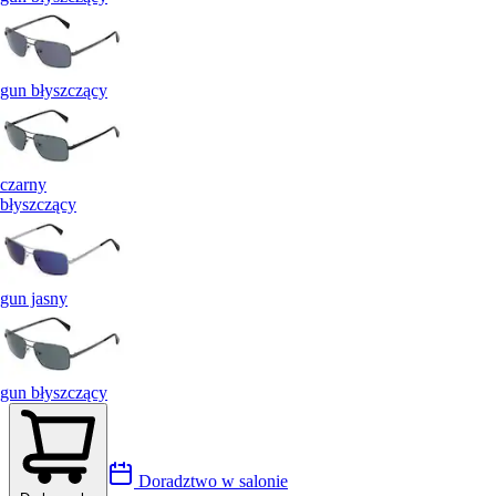
gun błyszczący
czarny
błyszczący
gun jasny
gun błyszczący
Doradztwo w salonie