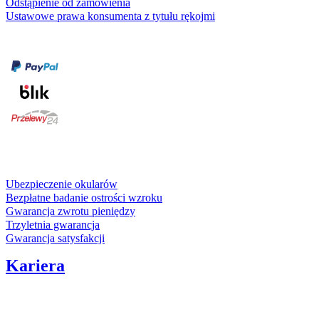
Odstąpienie od zamówienia
Ustawowe prawa konsumenta z tytułu rękojmi
Formy płatności
karta kredytowa
Usługi i gwarancje
Ubezpieczenie okularów
Bezpłatne badanie ostrości wzroku
Gwarancja zwrotu pieniędzy
Trzyletnia gwarancja
Gwarancja satysfakcji
Kariera
Media społecznościowe