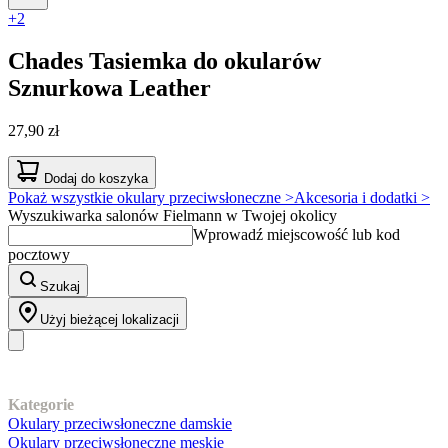
+2
Chades
Tasiemka do okularów
Sznurkowa Leather
27,90 zł
Dodaj do koszyka
Pokaż wszystkie okulary przeciwsłoneczne >
Akcesoria i dodatki >
Wyszukiwarka salonów Fielmann w Twojej okolicy
Wprowadź miejscowość lub kod
pocztowy
Szukaj
Użyj bieżącej lokalizacji
Nasz asortyment
Kategorie
Okulary przeciwsłoneczne damskie
Okulary przeciwsłoneczne męskie