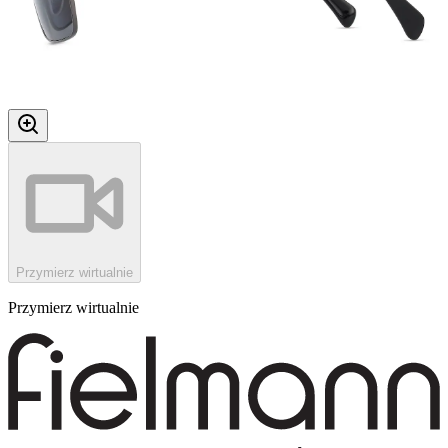
Przymierz wirtualnie
Przymierz wirtualnie