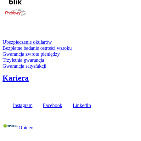
karta kredytowa
Usługi i gwarancje
Ubezpieczenie okularów
Bezpłatne badanie ostrości wzroku
Gwarancja zwrotu pieniędzy
Trzyletnia gwarancja
Gwarancja satysfakcji
Kariera
Media społecznościowe
Instagram
Facebook
LinkedIn
Poznaj opinie naszych klientów
Opineo
Fielmann w Twojej okolicy