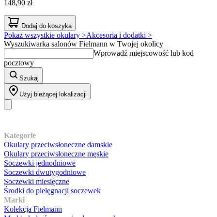
148,90 zł
Dodaj do koszyka
Pokaż wszystkie okulary >
Akcesoria i dodatki >
Wyszukiwarka salonów Fielmann w Twojej okolicy
Wprowadź miejscowość lub kod
pocztowy
Szukaj
Użyj bieżącej lokalizacji
Nasz asortyment
Kategorie
Okulary przeciwsłoneczne damskie
Okulary przeciwsłoneczne męskie
Soczewki jednodniowe
Soczewki dwutygodniowe
Soczewki miesięczne
Środki do pielęgnacji soczewek
Marki
Kolekcja Fielmann