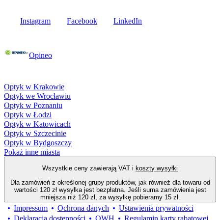
Instagram
Facebook
LinkedIn
Poznaj opinie naszych klientów
Opineo
Fielmann w Twojej okolicy
Optyk w Krakowie
Optyk we Wrocławiu
Optyk w Poznaniu
Optyk w Łodzi
Optyk w Katowicach
Optyk w Szczecinie
Optyk w Bydgoszczy
Pokaż inne miasta
Wszystkie ceny zawierają VAT i
koszty wysyłki
Dla zamówień z określonej grupy produktów, jak również dla towaru od
wartości 120 zł wysyłka jest bezpłatna. Jeśli suma zamówienia jest
mniejsza niż 120 zł, za wysyłkę pobieramy 15 zł.
Impressum
Ochrona danych
Ustawienia prywatności
Deklaracja dostępności
OWH
Regulamin karty rabatowej