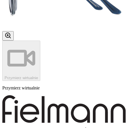
Przymierz wirtualnie
Przymierz wirtualnie