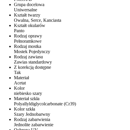
Grupa docelowa
Uniwersalne
Kształt twarzy
Owalna, Serce, Kanciasta
Kształt okularów
Panto
Rodzaj oprawy
Pełnoramkowe
Rodzaj mostka
Mostek Pojedynczy
Rodzaj zawiasu
Zawias standardowy
Z korekcją dostępne
Tak
Materiał
Acetat
Kolor
niebiesko szary
Materiał szkła
Polyallyldiglycolcarbonate (Cr39)
Kolor szkła
Szary Jednobarwny
Rodzaj zabarwienia
Jednolite zabarwienie
Ochrona UV