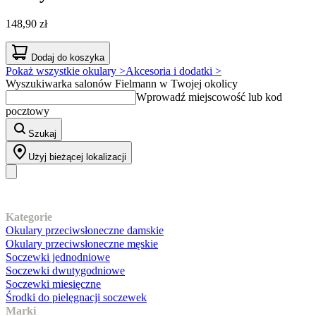
148,90 zł
Dodaj do koszyka
Pokaż wszystkie okulary >
Akcesoria i dodatki >
Wyszukiwarka salonów Fielmann w Twojej okolicy
Wprowadź miejscowość lub kod
pocztowy
Szukaj
Użyj bieżącej lokalizacji
Nasz asortyment
Kategorie
Okulary przeciwsłoneczne damskie
Okulary przeciwsłoneczne męskie
Soczewki jednodniowe
Soczewki dwutygodniowe
Soczewki miesięczne
Środki do pielęgnacji soczewek
Marki