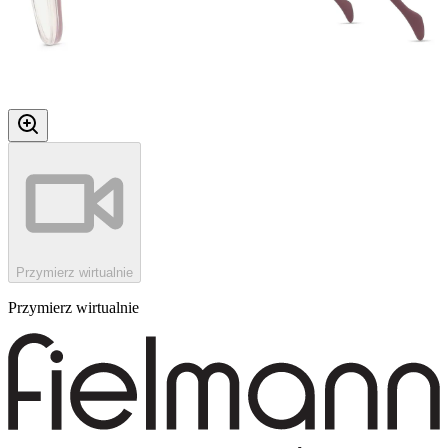
Przymierz wirtualnie
Przymierz wirtualnie