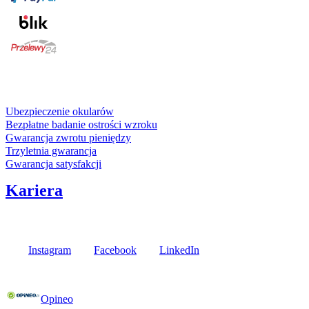
karta kredytowa
Usługi i gwarancje
Ubezpieczenie okularów
Bezpłatne badanie ostrości wzroku
Gwarancja zwrotu pieniędzy
Trzyletnia gwarancja
Gwarancja satysfakcji
Kariera
Media społecznościowe
Instagram
Facebook
LinkedIn
Poznaj opinie naszych klientów
Opineo