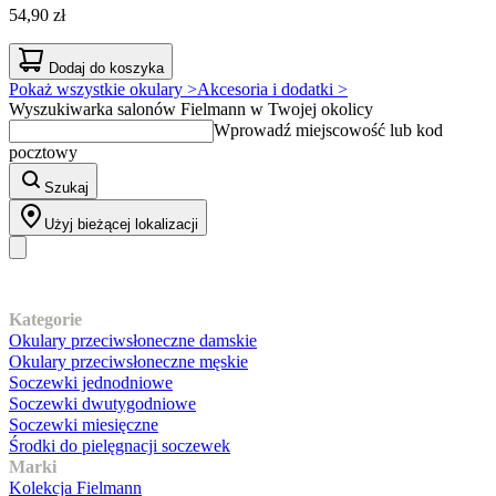
54,90 zł
Dodaj do koszyka
Pokaż wszystkie okulary >
Akcesoria i dodatki >
Wyszukiwarka salonów Fielmann w Twojej okolicy
Wprowadź miejscowość lub kod
pocztowy
Szukaj
Użyj bieżącej lokalizacji
Nasz asortyment
Kategorie
Okulary przeciwsłoneczne damskie
Okulary przeciwsłoneczne męskie
Soczewki jednodniowe
Soczewki dwutygodniowe
Soczewki miesięczne
Środki do pielęgnacji soczewek
Marki
Kolekcja Fielmann