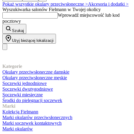
Pokaż wszystkie okulary przeciwsłoneczne >
Akcesoria i dodatki >
Wyszukiwarka salonów Fielmann w Twojej okolicy
Wprowadź miejscowość lub kod
pocztowy
Szukaj
Użyj bieżącej lokalizacji
Nasz asortyment
Kategorie
Okulary przeciwsłoneczne damskie
Okulary przeciwsłoneczne męskie
Soczewki jednodniowe
Soczewki dwutygodniowe
Soczewki miesięczne
Środki do pielęgnacji soczewek
Marki
Kolekcja Fielmann
Marki okularów przeciwsłonecznych
Marki soczewek kontaktowych
Marki okularów