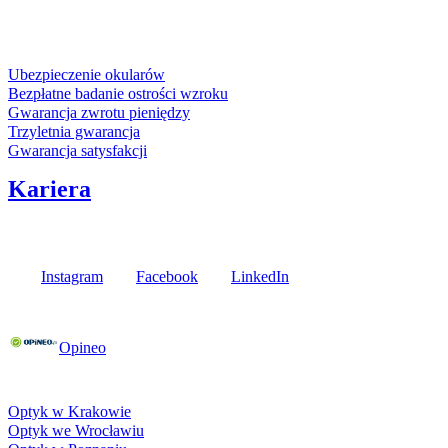
karta kredytowa
Usługi i gwarancje
Ubezpieczenie okularów
Bezpłatne badanie ostrości wzroku
Gwarancja zwrotu pieniędzy
Trzyletnia gwarancja
Gwarancja satysfakcji
Kariera
Media społecznościowe
Instagram
Facebook
LinkedIn
Poznaj opinie naszych klientów
Opineo
Fielmann w Twojej okolicy
Optyk w Krakowie
Optyk we Wrocławiu