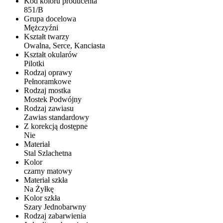
Kod koloru producenta
851/B
Grupa docelowa
Mężczyźni
Kształt twarzy
Owalna, Serce, Kanciasta
Kształt okularów
Pilotki
Rodzaj oprawy
Pełnoramkowe
Rodzaj mostka
Mostek Podwójny
Rodzaj zawiasu
Zawias standardowy
Z korekcją dostępne
Nie
Materiał
Stal Szlachetna
Kolor
czarny matowy
Materiał szkła
Na Żyłkę
Kolor szkła
Szary Jednobarwny
Rodzaj zabarwienia