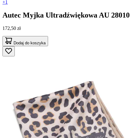
+1
Autec
Myjka Ultradźwiękowa AU 28010
172,50 zł
Dodaj do koszyka