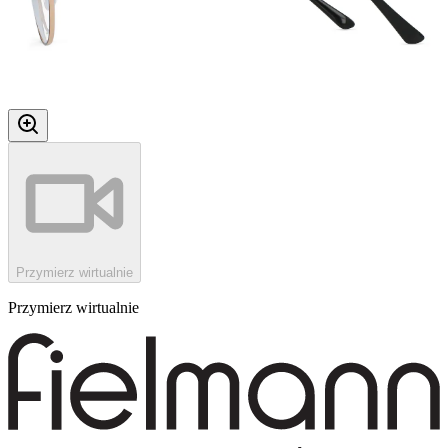
Przymierz wirtualnie
Przymierz wirtualnie