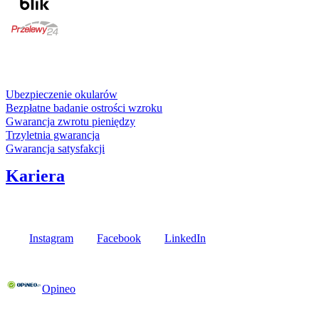
karta kredytowa
Usługi i gwarancje
Ubezpieczenie okularów
Bezpłatne badanie ostrości wzroku
Gwarancja zwrotu pieniędzy
Trzyletnia gwarancja
Gwarancja satysfakcji
Kariera
Media społecznościowe
Instagram
Facebook
LinkedIn
Poznaj opinie naszych klientów
Opineo
Fielmann w Twojej okolicy