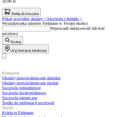
50,90 zł
Dodaj do koszyka
Pokaż wszystkie okulary >
Akcesoria i dodatki >
Wyszukiwarka salonów Fielmann w Twojej okolicy
Wprowadź miejscowość lub kod
pocztowy
Szukaj
Użyj bieżącej lokalizacji
Nasz asortyment
Kategorie
Okulary przeciwsłoneczne damskie
Okulary przeciwsłoneczne męskie
Soczewki jednodniowe
Soczewki dwutygodniowe
Soczewki miesięczne
Środki do pielęgnacji soczewek
Marki
Kolekcja Fielmann