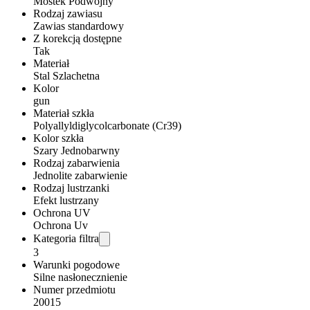
Mostek Podwójny
Rodzaj zawiasu
Zawias standardowy
Z korekcją dostępne
Tak
Materiał
Stal Szlachetna
Kolor
gun
Materiał szkła
Polyallyldiglycolcarbonate (Cr39)
Kolor szkła
Szary Jednobarwny
Rodzaj zabarwienia
Jednolite zabarwienie
Rodzaj lustrzanki
Efekt lustrzany
Ochrona UV
Ochrona Uv
Kategoria filtra
3
Warunki pogodowe
Silne nasłonecznienie
Numer przedmiotu
20015