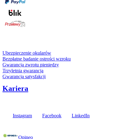
karta kredytowa
Usługi i gwarancje
Ubezpieczenie okularów
Bezpłatne badanie ostrości wzroku
Gwarancja zwrotu pieniędzy
Trzyletnia gwarancja
Gwarancja satysfakcji
Kariera
Media społecznościowe
Instagram
Facebook
LinkedIn
Poznaj opinie naszych klientów
Opineo