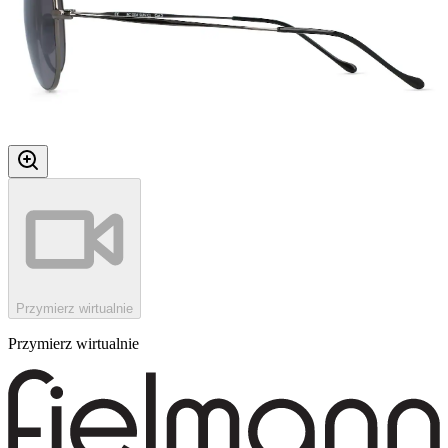
Przymierz wirtualnie
Przymierz wirtualnie