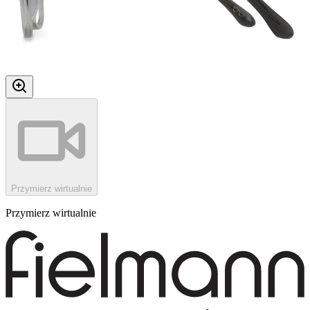
Przymierz wirtualnie
Przymierz wirtualnie