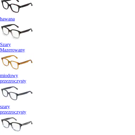
hawana
Szary
Mazerowany
miodowy
przezroczysty
szary
przezroczysty