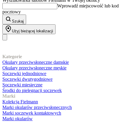
Wyszukiwarka salonów Fielmann w Twojej okolicy
Wprowadź miejscowość lub kod
pocztowy
Szukaj
Użyj bieżącej lokalizacji
Nasz asortyment
Kategorie
Okulary przeciwsłoneczne damskie
Okulary przeciwsłoneczne męskie
Soczewki jednodniowe
Soczewki dwutygodniowe
Soczewki miesięczne
Środki do pielęgnacji soczewek
Marki
Kolekcja Fielmann
Marki okularów przeciwsłonecznych
Marki soczewek kontaktowych
Marki okularów
Obsługa klienta