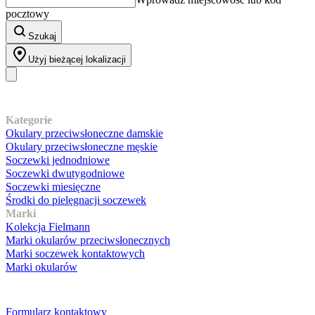
pocztowy
Szukaj
Użyj bieżącej lokalizacji
Nasz asortyment
Kategorie
Okulary przeciwsłoneczne damskie
Okulary przeciwsłoneczne męskie
Soczewki jednodniowe
Soczewki dwutygodniowe
Soczewki miesięczne
Środki do pielęgnacji soczewek
Marki
Kolekcja Fielmann
Marki okularów przeciwsłonecznych
Marki soczewek kontaktowych
Marki okularów
Obsługa klienta
Formularz kontaktowy