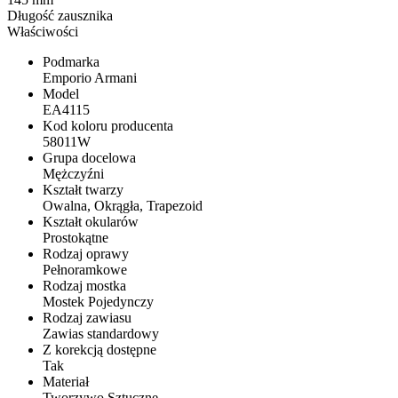
Długość zausznika
Właściwości
Podmarka
Emporio Armani
Model
EA4115
Kod koloru producenta
58011W
Grupa docelowa
Mężczyźni
Kształt twarzy
Owalna, Okrągła, Trapezoid
Kształt okularów
Prostokątne
Rodzaj oprawy
Pełnoramkowe
Rodzaj mostka
Mostek Pojedynczy
Rodzaj zawiasu
Zawias standardowy
Z korekcją dostępne
Tak
Materiał
Tworzywo Sztuczne