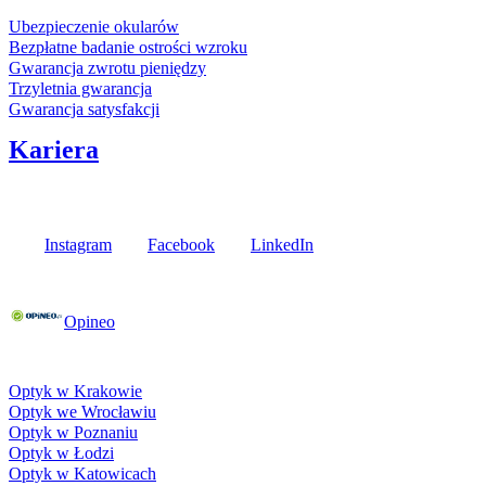
Ubezpieczenie okularów
Bezpłatne badanie ostrości wzroku
Gwarancja zwrotu pieniędzy
Trzyletnia gwarancja
Gwarancja satysfakcji
Kariera
Media społecznościowe
Instagram
Facebook
LinkedIn
Poznaj opinie naszych klientów
Opineo
Fielmann w Twojej okolicy
Optyk w Krakowie
Optyk we Wrocławiu
Optyk w Poznaniu
Optyk w Łodzi
Optyk w Katowicach