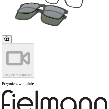
Przymierz wirtualnie
Przymierz wirtualnie