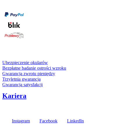
Formy płatności
karta kredytowa
Usługi i gwarancje
Ubezpieczenie okularów
Bezpłatne badanie ostrości wzroku
Gwarancja zwrotu pieniędzy
Trzyletnia gwarancja
Gwarancja satysfakcji
Kariera
Media społecznościowe
Instagram
Facebook
LinkedIn