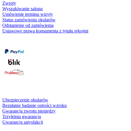
Zwroty
Wyszukiwanie salonu
Umówienie terminu wizyty
Status zamówienia okularów
Odstąpienie od zamówienia
Ustawowe prawa konsumenta z tytułu rękojmi
Formy płatności
karta kredytowa
Usługi i gwarancje
Ubezpieczenie okularów
Bezpłatne badanie ostrości wzroku
Gwarancja zwrotu pieniędzy
Trzyletnia gwarancja
Gwarancja satysfakcji