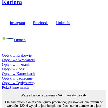
Kariera
Media społecznościowe
Instagram
Facebook
LinkedIn
Poznaj opinie naszych klientów
Opineo
Fielmann w Twojej okolicy
Optyk w Krakowie
Optyk we Wrocławiu
Optyk w Poznaniu
Optyk w Łodzi
Optyk w Katowicach
Optyk w Szczecinie
Optyk w Bydgoszczy
Pokaż inne miasta
Wszystkie ceny zawierają VAT i
koszty wysyłki
Dla zamówień z określonej grupy produktów, jak również dla towaru od
wartości 120 zł wysyłka jest bezpłatna. Jeśli suma zamówienia jest