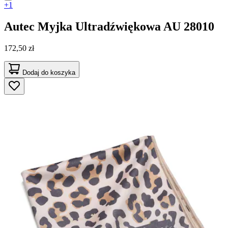
+1
Autec
Myjka Ultradźwiękowa AU 28010
172,50 zł
Dodaj do koszyka