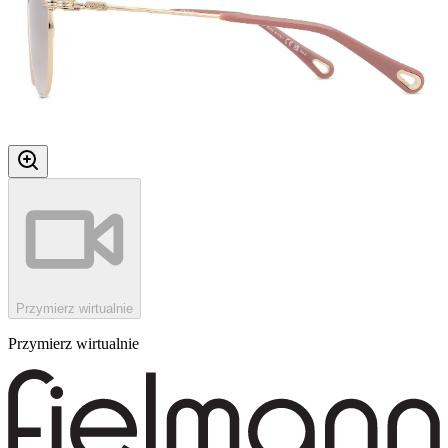
Przymierz wirtualnie
Przymierz wirtualnie