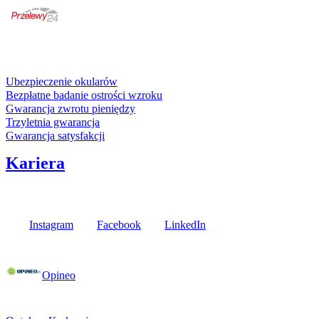
karta kredytowa
Usługi i gwarancje
Ubezpieczenie okularów
Bezpłatne badanie ostrości wzroku
Gwarancja zwrotu pieniędzy
Trzyletnia gwarancja
Gwarancja satysfakcji
Kariera
Media społecznościowe
Instagram
Facebook
LinkedIn
Poznaj opinie naszych klientów
Opineo
Fielmann w Twojej okolicy