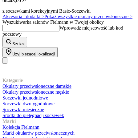
od
448,00 zł
z soczewkami korekcyjnymi Basic-Soczewki
Akcesoria i dodatki >
Pokaż wszystkie okulary przeciwsłoneczne >
Wyszukiwarka salonów Fielmann w Twojej okolicy
Wprowadź miejscowość lub kod
pocztowy
Szukaj
Użyj bieżącej lokalizacji
Nasz asortyment
Kategorie
Okulary przeciwsłoneczne damskie
Okulary przeciwsłoneczne męskie
Soczewki jednodniowe
Soczewki dwutygodniowe
Soczewki miesięczne
Środki do pielęgnacji soczewek
Marki
Kolekcja Fielmann
Marki okularów przeciwsłonecznych