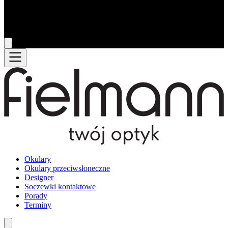
Okulary
Okulary przeciwsłoneczne
Designer
Soczewki kontaktowe
Porady
Terminy