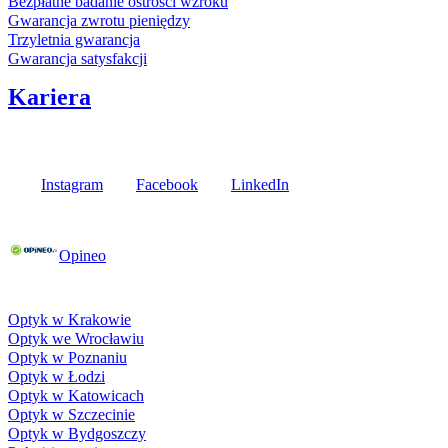
Bezpłatne badanie ostrości wzroku
Gwarancja zwrotu pieniędzy
Trzyletnia gwarancja
Gwarancja satysfakcji
Kariera
Media społecznościowe
Instagram
Facebook
LinkedIn
Poznaj opinie naszych klientów
Opineo
Fielmann w Twojej okolicy
Optyk w Krakowie
Optyk we Wrocławiu
Optyk w Poznaniu
Optyk w Łodzi
Optyk w Katowicach
Optyk w Szczecinie
Optyk w Bydgoszczy