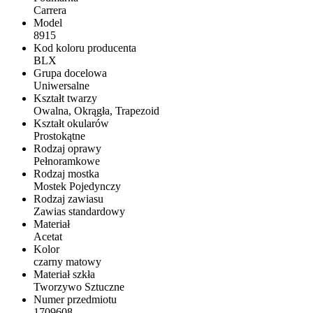
Carrera
Model
8915
Kod koloru producenta
BLX
Grupa docelowa
Uniwersalne
Kształt twarzy
Owalna, Okrągła, Trapezoid
Kształt okularów
Prostokątne
Rodzaj oprawy
Pełnoramkowe
Rodzaj mostka
Mostek Pojedynczy
Rodzaj zawiasu
Zawias standardowy
Materiał
Acetat
Kolor
czarny matowy
Materiał szkła
Tworzywo Sztuczne
Numer przedmiotu
1709608