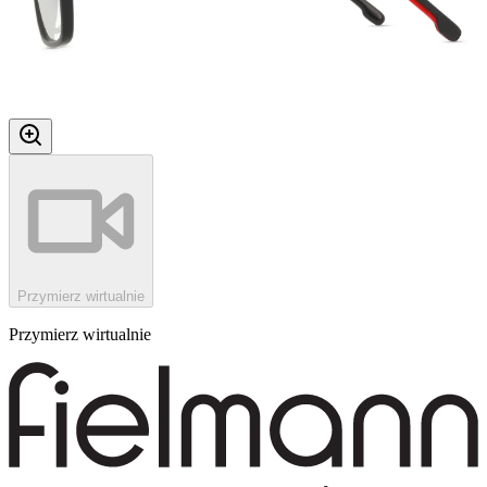
Przymierz wirtualnie
Przymierz wirtualnie