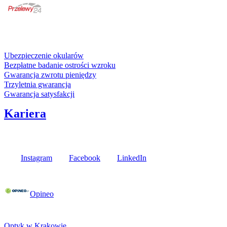
karta kredytowa
Usługi i gwarancje
Ubezpieczenie okularów
Bezpłatne badanie ostrości wzroku
Gwarancja zwrotu pieniędzy
Trzyletnia gwarancja
Gwarancja satysfakcji
Kariera
Media społecznościowe
Instagram
Facebook
LinkedIn
Poznaj opinie naszych klientów
Opineo
Fielmann w Twojej okolicy
Optyk w Krakowie