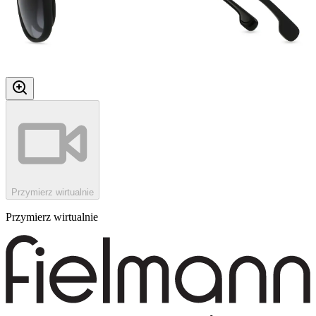
Przymierz wirtualnie
Przymierz wirtualnie