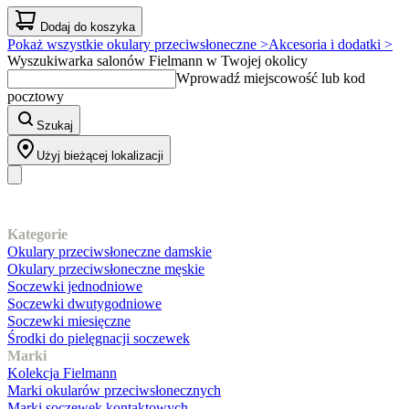
Dodaj do koszyka
Pokaż wszystkie okulary przeciwsłoneczne >
Akcesoria i dodatki >
Wyszukiwarka salonów Fielmann w Twojej okolicy
Wprowadź miejscowość lub kod
pocztowy
Szukaj
Użyj bieżącej lokalizacji
Nasz asortyment
Kategorie
Okulary przeciwsłoneczne damskie
Okulary przeciwsłoneczne męskie
Soczewki jednodniowe
Soczewki dwutygodniowe
Soczewki miesięczne
Środki do pielęgnacji soczewek
Marki
Kolekcja Fielmann
Marki okularów przeciwsłonecznych
Marki soczewek kontaktowych