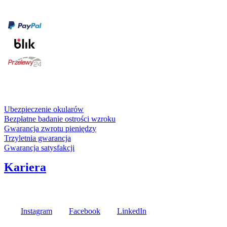
Formy płatności
karta kredytowa
Usługi i gwarancje
Ubezpieczenie okularów
Bezpłatne badanie ostrości wzroku
Gwarancja zwrotu pieniędzy
Trzyletnia gwarancja
Gwarancja satysfakcji
Kariera
Media społecznościowe
Instagram
Facebook
LinkedIn