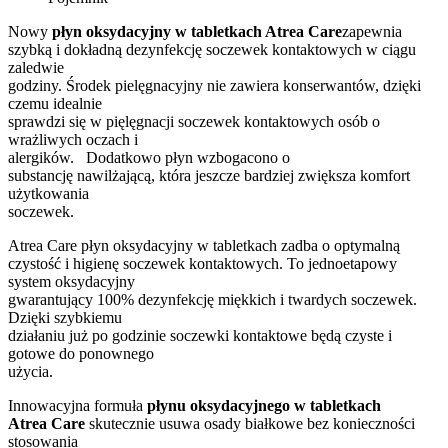
Nowy
płyn oksydacyjny w tabletkach Atrea Care
zapewnia
szybką i dokładną dezynfekcję soczewek kontaktowych w ciągu
zaledwie
godziny. Środek pielęgnacyjny nie zawiera konserwantów, dzięki
czemu idealnie
sprawdzi się w pięlęgnacji soczewek kontaktowych osób o
wrażliwych oczach i
alergików. Dodatkowo płyn wzbogacono o
substancję nawilżającą, która jeszcze bardziej zwiększa komfort
użytkowania
soczewek.
Atrea Care płyn oksydacyjny w tabletkach zadba o optymalną
czystość i higienę soczewek kontaktowych. To jednoetapowy
system oksydacyjny
gwarantujący 100% dezynfekcję miękkich i twardych soczewek.
Dzięki szybkiemu
działaniu już po godzinie soczewki kontaktowe będą czyste i
gotowe do ponownego
użycia.
Innowacyjna formuła
płynu oksydacyjnego w tabletkach
Atrea Care
skutecznie usuwa osady białkowe bez konieczności
stosowania