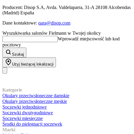
Producent: Disop S.A, Avda. Valdelaparra, 31-A 28108 Alcobendas
(Madrid) España
Dane kontaktowe:
qara@disop.com
Wyszukiwarka salonów Fielmann w Twojej okolicy
Wprowadź miejscowość lub kod
pocztowy
Szukaj
Użyj bieżącej lokalizacji
Nasz asortyment
Kategorie
Okulary przeciwsłoneczne damskie
Okulary przeciwsłoneczne męskie
Soczewki jednodniowe
Soczewki dwutygodniowe
Soczewki miesięczne
Środki do pielęgnacji soczewek
Marki