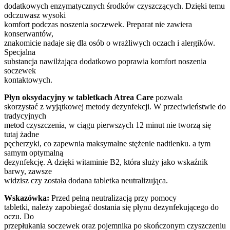
dodatkowych enzymatycznych środków czyszczących. Dzięki temu
odczuwasz wysoki
komfort podczas noszenia soczewek. Preparat nie zawiera
konserwantów,
znakomicie nadaje się dla osób o wrażliwych oczach i alergików.
Specjalna
substancja nawilżająca dodatkowo poprawia komfort noszenia
soczewek
kontaktowych.
Płyn oksydacyjny w tabletkach Atrea Care
pozwala
skorzystać z wyjątkowej metody dezynfekcji. W przeciwieństwie do
tradycyjnych
metod czyszczenia, w ciągu pierwszych 12 minut nie tworzą się
tutaj żadne
pęcherzyki, co zapewnia maksymalne stężenie nadtlenku. a tym
samym optymalną
dezynfekcję. A dzięki witaminie B2, która służy jako wskaźnik
barwy, zawsze
widzisz czy została dodana tabletka neutralizująca.
Wskazówka:
Przed pełną neutralizacją przy pomocy
tabletki, należy zapobiegać dostania się płynu dezynfekującego do
oczu. Do
przepłukania soczewek oraz pojemnika po skończonym czyszczeniu