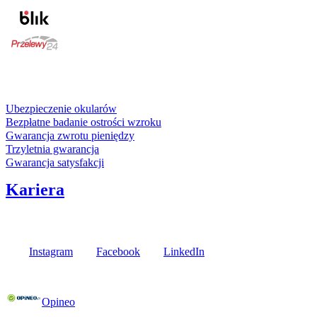
karta kredytowa
Usługi i gwarancje
Ubezpieczenie okularów
Bezpłatne badanie ostrości wzroku
Gwarancja zwrotu pieniędzy
Trzyletnia gwarancja
Gwarancja satysfakcji
Kariera
Media społecznościowe
Instagram
Facebook
LinkedIn
Poznaj opinie naszych klientów
Opineo