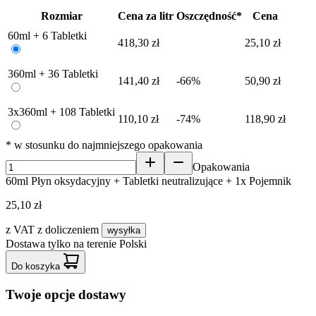
Rozmiar
Cena za litr
Oszczędność*
Cena
60ml + 6 Tabletki
418,30 zł
25,10 zł
360ml + 36 Tabletki
141,40 zł
-66%
50,90 zł
3x360ml + 108 Tabletki
110,10 zł
-74%
118,90 zł
* w stosunku do najmniejszego opakowania
Opakowania
60ml Płyn oksydacyjny + Tabletki neutralizujące + 1x Pojemnik
25,10 zł
z VAT
z doliczeniem
wysyłka
Dostawa tylko na terenie Polski
Do koszyka
Twoje opcje dostawy