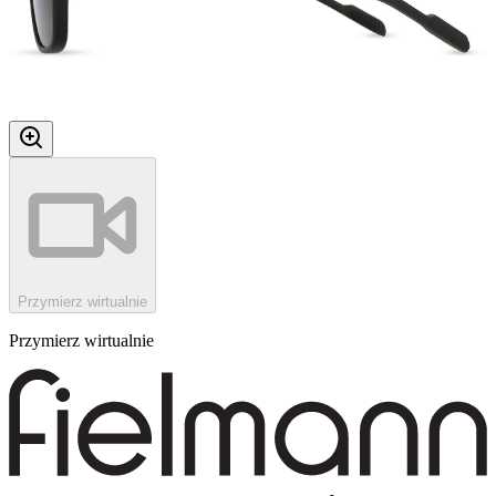
Przymierz wirtualnie
Przymierz wirtualnie