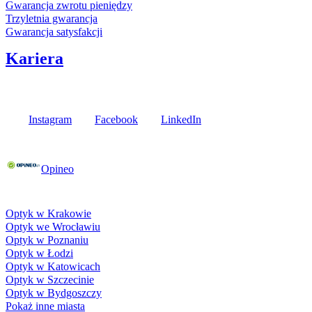
Gwarancja zwrotu pieniędzy
Trzyletnia gwarancja
Gwarancja satysfakcji
Kariera
Media społecznościowe
Instagram
Facebook
LinkedIn
Poznaj opinie naszych klientów
Opineo
Fielmann w Twojej okolicy
Optyk w Krakowie
Optyk we Wrocławiu
Optyk w Poznaniu
Optyk w Łodzi
Optyk w Katowicach
Optyk w Szczecinie
Optyk w Bydgoszczy
Pokaż inne miasta