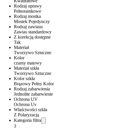
Kwadratowe
Rodzaj oprawy
Pełnoramkowe
Rodzaj mostka
Mostek Pojedynczy
Rodzaj zawiasu
Zawias standardowy
Z korekcją dostępne
Tak
Materiał
Tworzywo Sztuczne
Kolor
czarny matowy
Materiał szkła
Tworzywo Sztuczne
Kolor szkła
Brązowy Pełny Kolor
Rodzaj zabarwienia
Jednolite zabarwienie
Ochrona UV
Ochrona Uv
Właściwości szkła
Z Polaryzacją
Kategoria filtra
3