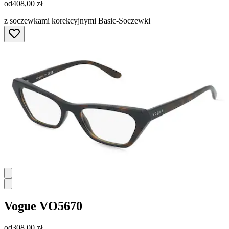
od
408,00 zł
z soczewkami korekcyjnymi Basic-Soczewki
Vogue
VO5670
od
308,00 zł