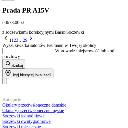
Prada
PR A15V
od
678,00 zł
z soczewkami korekcyjnymi Basic-Soczewki
1
1
2
3
…
29
Wyszukiwarka salonów Fielmann w Twojej okolicy
Wprowadź miejscowość lub kod
pocztowy
Szukaj
Użyj bieżącej lokalizacji
Nasz asortyment
Kategorie
Okulary przeciwsłoneczne damskie
Okulary przeciwsłoneczne męskie
Soczewki jednodniowe
Soczewki dwutygodniowe
Soczewki miesięczne