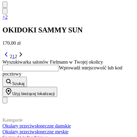
+2
OKIDOKI
SAMMY SUN
170,00 zł
2
1
2
Wyszukiwarka salonów Fielmann w Twojej okolicy
Wprowadź miejscowość lub kod
pocztowy
Szukaj
Użyj bieżącej lokalizacji
Nasz asortyment
Kategorie
Okulary przeciwsłoneczne damskie
Okulary przeciwsłoneczne męskie