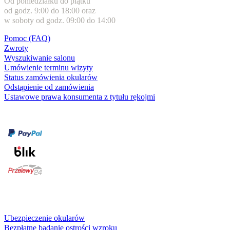
Od poniedziałku do piątku
od godz. 9:00 do 18:00 oraz
w soboty od godz. 09:00 do 14:00
Pomoc (FAQ)
Zwroty
Wyszukiwanie salonu
Umówienie terminu wizyty
Status zamówienia okularów
Odstąpienie od zamówienia
Ustawowe prawa konsumenta z tytułu rękojmi
Formy płatności
karta kredytowa
Usługi i gwarancje
Ubezpieczenie okularów
Bezpłatne badanie ostrości wzroku