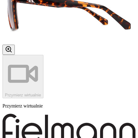
Przymierz wirtualnie
Przymierz wirtualnie