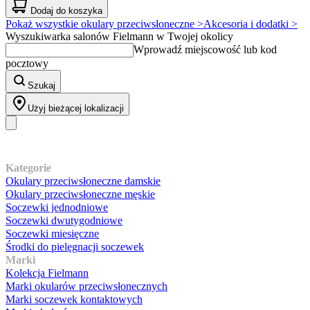
Dodaj do koszyka
Pokaż wszystkie okulary przeciwsłoneczne >
Akcesoria i dodatki >
Wyszukiwarka salonów Fielmann w Twojej okolicy
Wprowadź miejscowość lub kod
pocztowy
Szukaj
Użyj bieżącej lokalizacji
Nasz asortyment
Kategorie
Okulary przeciwsłoneczne damskie
Okulary przeciwsłoneczne męskie
Soczewki jednodniowe
Soczewki dwutygodniowe
Soczewki miesięczne
Środki do pielęgnacji soczewek
Marki
Kolekcja Fielmann
Marki okularów przeciwsłonecznych
Marki soczewek kontaktowych