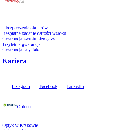
karta kredytowa
Usługi i gwarancje
Ubezpieczenie okularów
Bezpłatne badanie ostrości wzroku
Gwarancja zwrotu pieniędzy
Trzyletnia gwarancja
Gwarancja satysfakcji
Kariera
Media społecznościowe
Instagram
Facebook
LinkedIn
Poznaj opinie naszych klientów
Opineo
Fielmann w Twojej okolicy
Optyk w Krakowie