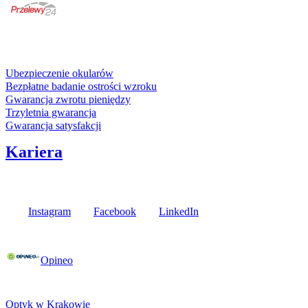
karta kredytowa
Usługi i gwarancje
Ubezpieczenie okularów
Bezpłatne badanie ostrości wzroku
Gwarancja zwrotu pieniędzy
Trzyletnia gwarancja
Gwarancja satysfakcji
Kariera
Media społecznościowe
Instagram
Facebook
LinkedIn
Poznaj opinie naszych klientów
Opineo
Fielmann w Twojej okolicy
Optyk w Krakowie