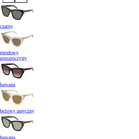
czarny
miodowy
przezroczysty
hawana
beżowy antyczny
hawana