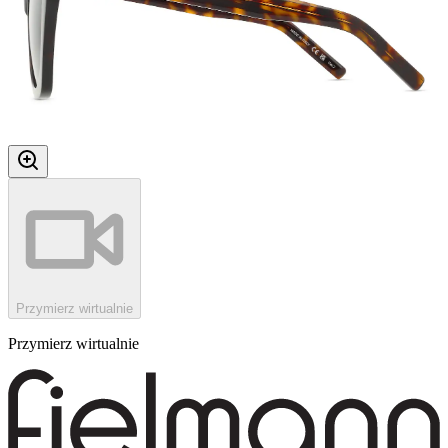
Przymierz wirtualnie
Przymierz wirtualnie