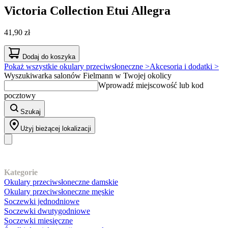
Victoria Collection
Etui Allegra
41,90 zł
Dodaj do koszyka
Pokaż wszystkie okulary przeciwsłoneczne >
Akcesoria i dodatki >
Wyszukiwarka salonów Fielmann w Twojej okolicy
Wprowadź miejscowość lub kod
pocztowy
Szukaj
Użyj bieżącej lokalizacji
Nasz asortyment
Kategorie
Okulary przeciwsłoneczne damskie
Okulary przeciwsłoneczne męskie
Soczewki jednodniowe
Soczewki dwutygodniowe
Soczewki miesięczne