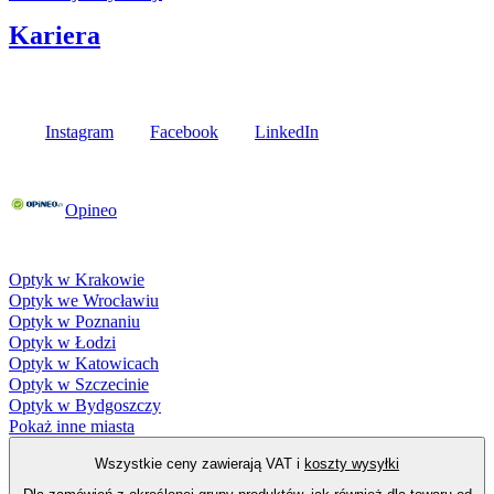
Kariera
Media społecznościowe
Instagram
Facebook
LinkedIn
Poznaj opinie naszych klientów
Opineo
Fielmann w Twojej okolicy
Optyk w Krakowie
Optyk we Wrocławiu
Optyk w Poznaniu
Optyk w Łodzi
Optyk w Katowicach
Optyk w Szczecinie
Optyk w Bydgoszczy
Pokaż inne miasta
Wszystkie ceny zawierają VAT i
koszty wysyłki