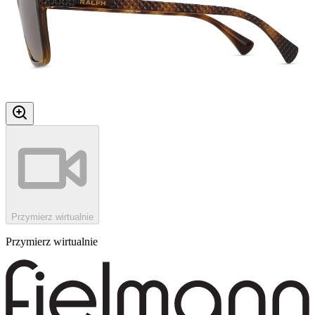
Przymierz wirtualnie
Przymierz wirtualnie