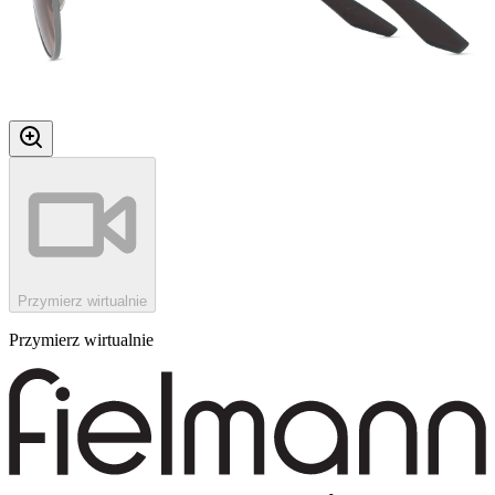
Przymierz wirtualnie
Przymierz wirtualnie