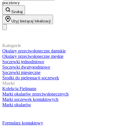
pocztowy
Szukaj
Użyj bieżącej lokalizacji
Nasz asortyment
Kategorie
Okulary przeciwsłoneczne damskie
Okulary przeciwsłoneczne męskie
Soczewki jednodniowe
Soczewki dwutygodniowe
Soczewki miesięczne
Środki do pielęgnacji soczewek
Marki
Kolekcja Fielmann
Marki okularów przeciwsłonecznych
Marki soczewek kontaktowych
Marki okularów
Obsługa klienta
Formularz kontaktowy