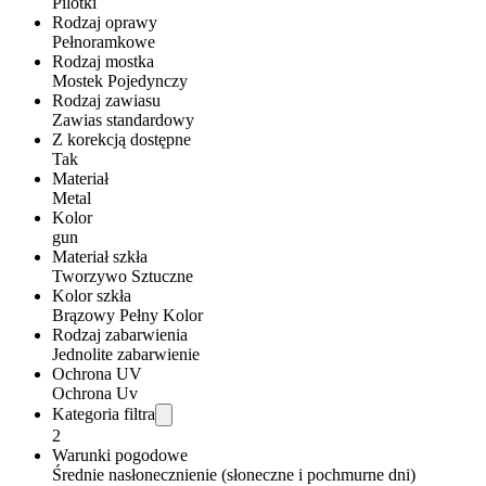
Pilotki
Rodzaj oprawy
Pełnoramkowe
Rodzaj mostka
Mostek Pojedynczy
Rodzaj zawiasu
Zawias standardowy
Z korekcją dostępne
Tak
Materiał
Metal
Kolor
gun
Materiał szkła
Tworzywo Sztuczne
Kolor szkła
Brązowy Pełny Kolor
Rodzaj zabarwienia
Jednolite zabarwienie
Ochrona UV
Ochrona Uv
Kategoria filtra
2
Warunki pogodowe
Średnie nasłonecznienie (słoneczne i pochmurne dni)