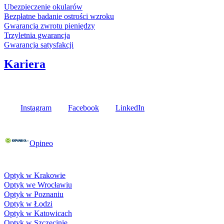
Ubezpieczenie okularów
Bezpłatne badanie ostrości wzroku
Gwarancja zwrotu pieniędzy
Trzyletnia gwarancja
Gwarancja satysfakcji
Kariera
Media społecznościowe
Instagram
Facebook
LinkedIn
Poznaj opinie naszych klientów
Opineo
Fielmann w Twojej okolicy
Optyk w Krakowie
Optyk we Wrocławiu
Optyk w Poznaniu
Optyk w Łodzi
Optyk w Katowicach
Optyk w Szczecinie