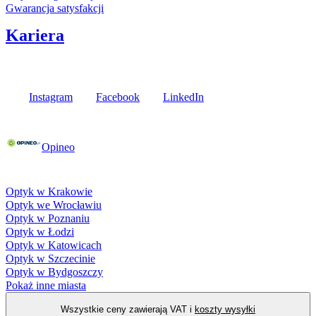
Gwarancja satysfakcji
Kariera
Media społecznościowe
Instagram
Facebook
LinkedIn
Poznaj opinie naszych klientów
Opineo
Fielmann w Twojej okolicy
Optyk w Krakowie
Optyk we Wrocławiu
Optyk w Poznaniu
Optyk w Łodzi
Optyk w Katowicach
Optyk w Szczecinie
Optyk w Bydgoszczy
Pokaż inne miasta
Wszystkie ceny zawierają VAT i
koszty wysyłki