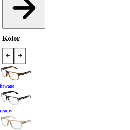
Kolor
hawana
czarny