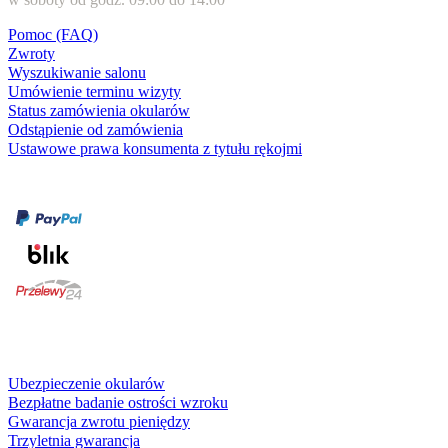
Pomoc (FAQ)
Zwroty
Wyszukiwanie salonu
Umówienie terminu wizyty
Status zamówienia okularów
Odstąpienie od zamówienia
Ustawowe prawa konsumenta z tytułu rękojmi
Formy płatności
karta kredytowa
Usługi i gwarancje
Ubezpieczenie okularów
Bezpłatne badanie ostrości wzroku
Gwarancja zwrotu pieniędzy
Trzyletnia gwarancja