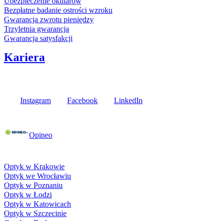
Ubezpieczenie okularów
Bezpłatne badanie ostrości wzroku
Gwarancja zwrotu pieniędzy
Trzyletnia gwarancja
Gwarancja satysfakcji
Kariera
Media społecznościowe
Instagram
Facebook
LinkedIn
Poznaj opinie naszych klientów
Opineo
Fielmann w Twojej okolicy
Optyk w Krakowie
Optyk we Wrocławiu
Optyk w Poznaniu
Optyk w Łodzi
Optyk w Katowicach
Optyk w Szczecinie