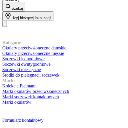
Szukaj
Użyj bieżącej lokalizacji
Nasz asortyment
Kategorie
Okulary przeciwsłoneczne damskie
Okulary przeciwsłoneczne męskie
Soczewki jednodniowe
Soczewki dwutygodniowe
Soczewki miesięczne
Środki do pielęgnacji soczewek
Marki
Kolekcja Fielmann
Marki okularów przeciwsłonecznych
Marki soczewek kontaktowych
Marki okularów
Obsługa klienta
Formularz kontaktowy