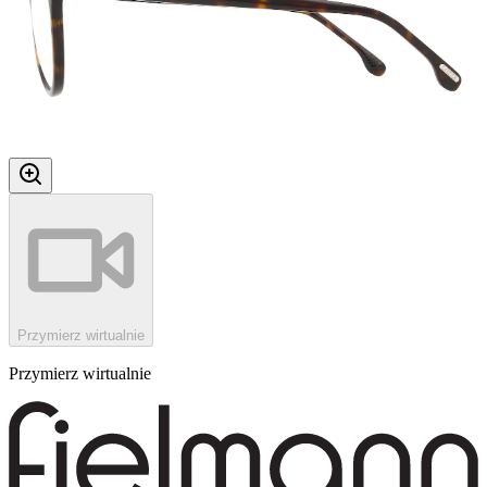
Przymierz wirtualnie
Przymierz wirtualnie