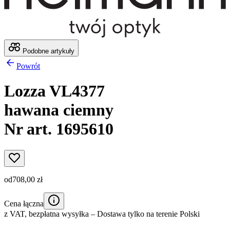
Podobne artykuły
Powrót
Lozza VL4377
hawana ciemny
Nr art. 1695610
od
708,00 zł
Cena łączna
z VAT,
bezpłatna wysyłka
– Dostawa tylko na terenie Polski