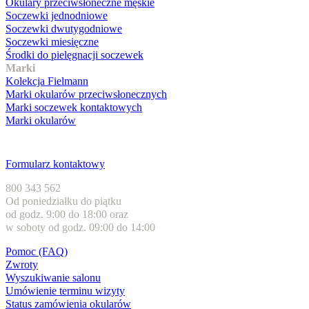
Okulary przeciwsłoneczne męskie
Soczewki jednodniowe
Soczewki dwutygodniowe
Soczewki miesięczne
Środki do pielęgnacji soczewek
Marki
Kolekcja Fielmann
Marki okularów przeciwsłonecznych
Marki soczewek kontaktowych
Marki okularów
Obsługa klienta
Formularz kontaktowy
800 343 562
Od poniedziałku do piątku
od godz. 9:00 do 18:00 oraz
w soboty od godz. 09:00 do 14:00
Pomoc (FAQ)
Zwroty
Wyszukiwanie salonu
Umówienie terminu wizyty
Status zamówienia okularów