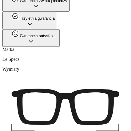
Gwarancja zwrotu pieniędzy
Trzyletnia gwarancja
Gwarancja satysfakcji
Marka
Le Specs
Wymiary