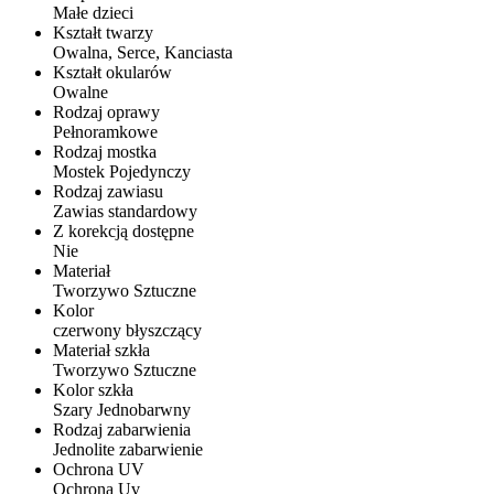
Małe dzieci
Kształt twarzy
Owalna, Serce, Kanciasta
Kształt okularów
Owalne
Rodzaj oprawy
Pełnoramkowe
Rodzaj mostka
Mostek Pojedynczy
Rodzaj zawiasu
Zawias standardowy
Z korekcją dostępne
Nie
Materiał
Tworzywo Sztuczne
Kolor
czerwony błyszczący
Materiał szkła
Tworzywo Sztuczne
Kolor szkła
Szary Jednobarwny
Rodzaj zabarwienia
Jednolite zabarwienie
Ochrona UV
Ochrona Uv