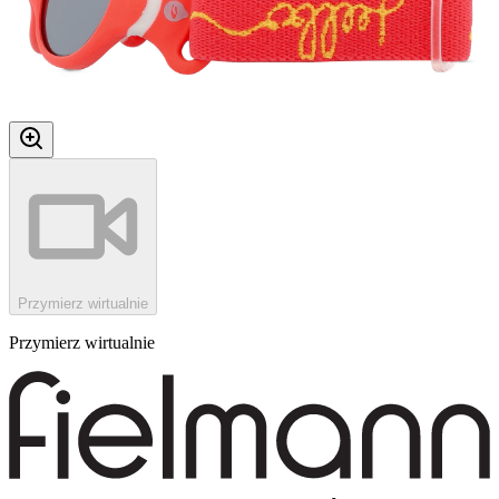
Przymierz wirtualnie
Przymierz wirtualnie