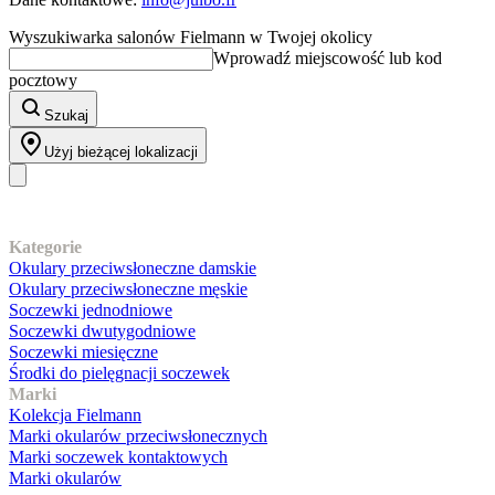
Wyszukiwarka salonów Fielmann w Twojej okolicy
Wprowadź miejscowość lub kod
pocztowy
Szukaj
Użyj bieżącej lokalizacji
Nasz asortyment
Kategorie
Okulary przeciwsłoneczne damskie
Okulary przeciwsłoneczne męskie
Soczewki jednodniowe
Soczewki dwutygodniowe
Soczewki miesięczne
Środki do pielęgnacji soczewek
Marki
Kolekcja Fielmann
Marki okularów przeciwsłonecznych
Marki soczewek kontaktowych
Marki okularów