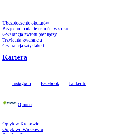
karta kredytowa
Usługi i gwarancje
Ubezpieczenie okularów
Bezpłatne badanie ostrości wzroku
Gwarancja zwrotu pieniędzy
Trzyletnia gwarancja
Gwarancja satysfakcji
Kariera
Media społecznościowe
Instagram
Facebook
LinkedIn
Poznaj opinie naszych klientów
Opineo
Fielmann w Twojej okolicy
Optyk w Krakowie
Optyk we Wrocławiu