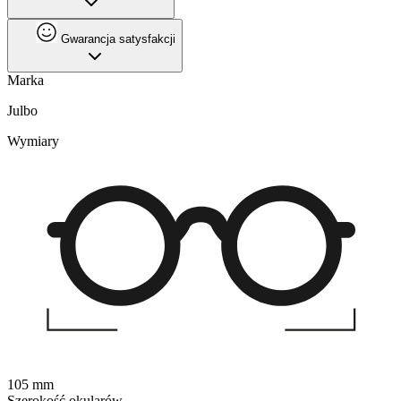
Gwarancja satysfakcji
Marka
Julbo
Wymiary
105 mm
Szerokość okularów