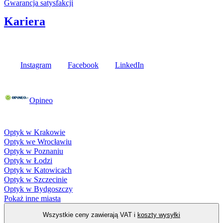
Gwarancja satysfakcji
Kariera
Media społecznościowe
Instagram
Facebook
LinkedIn
Poznaj opinie naszych klientów
Opineo
Fielmann w Twojej okolicy
Optyk w Krakowie
Optyk we Wrocławiu
Optyk w Poznaniu
Optyk w Łodzi
Optyk w Katowicach
Optyk w Szczecinie
Optyk w Bydgoszczy
Pokaż inne miasta
Wszystkie ceny zawierają VAT i
koszty wysyłki