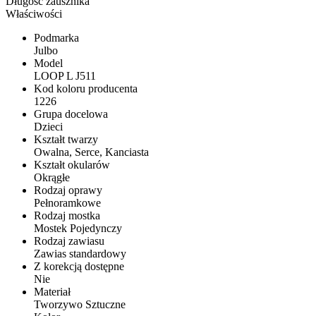
Długość zausznika
Właściwości
Podmarka
Julbo
Model
LOOP L J511
Kod koloru producenta
1226
Grupa docelowa
Dzieci
Kształt twarzy
Owalna, Serce, Kanciasta
Kształt okularów
Okrągłe
Rodzaj oprawy
Pełnoramkowe
Rodzaj mostka
Mostek Pojedynczy
Rodzaj zawiasu
Zawias standardowy
Z korekcją dostępne
Nie
Materiał
Tworzywo Sztuczne