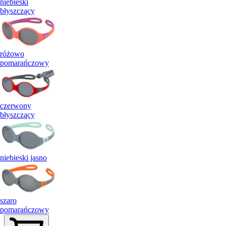
niebieski
błyszczący
różowo
pomarańczowy
czerwony
błyszczący
niebieski jasno
szaro
pomarańczowy