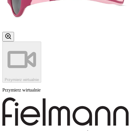
Przymierz wirtualnie
Przymierz wirtualnie