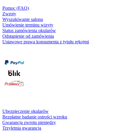
Pomoc (FAQ)
Zwroty
Wyszukiwanie salonu
Umówienie terminu wizyty
Status zamówienia okularów
Odstąpienie od zamówienia
Ustawowe prawa konsumenta z tytułu rękojmi
Formy płatności
karta kredytowa
Usługi i gwarancje
Ubezpieczenie okularów
Bezpłatne badanie ostrości wzroku
Gwarancja zwrotu pieniędzy
Trzyletnia gwarancja