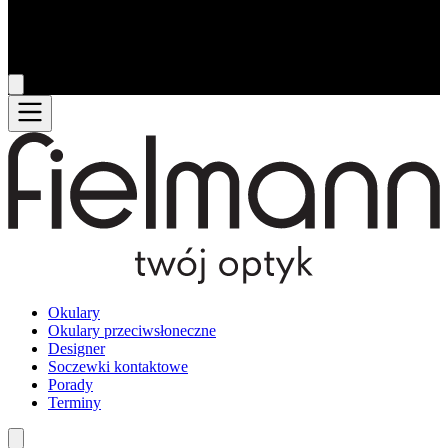
Okulary
Okulary przeciwsłoneczne
Designer
Soczewki kontaktowe
Porady
Terminy