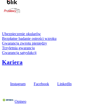
karta kredytowa
Usługi i gwarancje
Ubezpieczenie okularów
Bezpłatne badanie ostrości wzroku
Gwarancja zwrotu pieniędzy
Trzyletnia gwarancja
Gwarancja satysfakcji
Kariera
Media społecznościowe
Instagram
Facebook
LinkedIn
Poznaj opinie naszych klientów
Opineo
Fielmann w Twojej okolicy