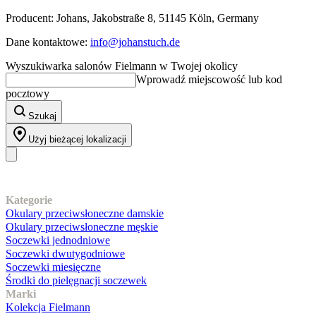
Producent: Johans, Jakobstraße 8, 51145 Köln, Germany
Dane kontaktowe:
info@johanstuch.de
Wyszukiwarka salonów Fielmann w Twojej okolicy
Wprowadź miejscowość lub kod
pocztowy
Szukaj
Użyj bieżącej lokalizacji
Nasz asortyment
Kategorie
Okulary przeciwsłoneczne damskie
Okulary przeciwsłoneczne męskie
Soczewki jednodniowe
Soczewki dwutygodniowe
Soczewki miesięczne
Środki do pielęgnacji soczewek
Marki
Kolekcja Fielmann