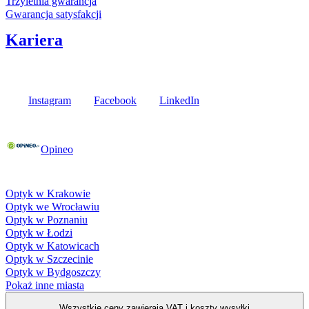
Trzyletnia gwarancja
Gwarancja satysfakcji
Kariera
Media społecznościowe
Instagram
Facebook
LinkedIn
Poznaj opinie naszych klientów
Opineo
Fielmann w Twojej okolicy
Optyk w Krakowie
Optyk we Wrocławiu
Optyk w Poznaniu
Optyk w Łodzi
Optyk w Katowicach
Optyk w Szczecinie
Optyk w Bydgoszczy
Pokaż inne miasta
Wszystkie ceny zawierają VAT i
koszty wysyłki