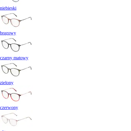
niebieski
brązowy
czarny matowy
zielony
czerwony