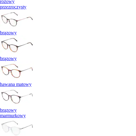
różowy
przezroczysty
brązowy
brązowy
hawana matowy
brązowy
marmurkowy