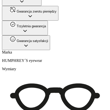
Gwarancja zwrotu pieniędzy
Trzyletnia gwarancja
Gwarancja satysfakcji
Marka
HUMPHREY´S eyewear
Wymiary