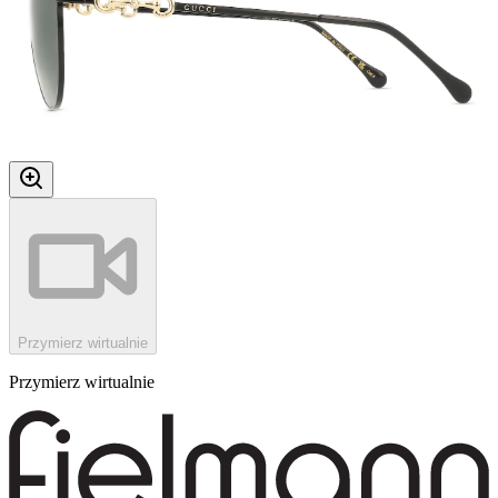
Przymierz wirtualnie
Przymierz wirtualnie