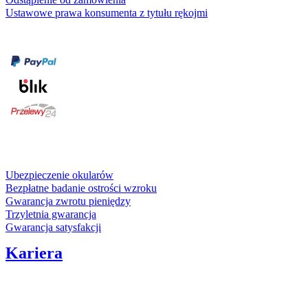
Ustawowe prawa konsumenta z tytułu rękojmi
Formy płatności
karta kredytowa
Usługi i gwarancje
Ubezpieczenie okularów
Bezpłatne badanie ostrości wzroku
Gwarancja zwrotu pieniędzy
Trzyletnia gwarancja
Gwarancja satysfakcji
Kariera
Media społecznościowe