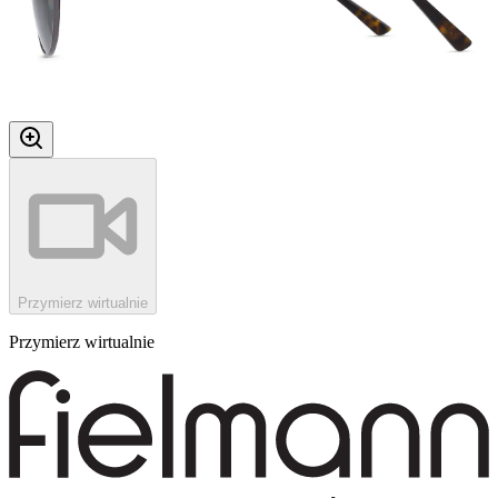
Przymierz wirtualnie
Przymierz wirtualnie