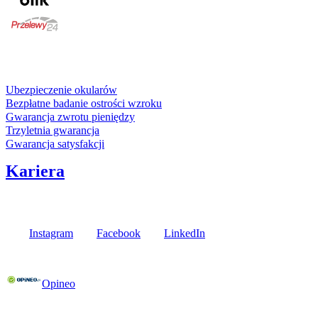
karta kredytowa
Usługi i gwarancje
Ubezpieczenie okularów
Bezpłatne badanie ostrości wzroku
Gwarancja zwrotu pieniędzy
Trzyletnia gwarancja
Gwarancja satysfakcji
Kariera
Media społecznościowe
Instagram
Facebook
LinkedIn
Poznaj opinie naszych klientów
Opineo
Fielmann w Twojej okolicy