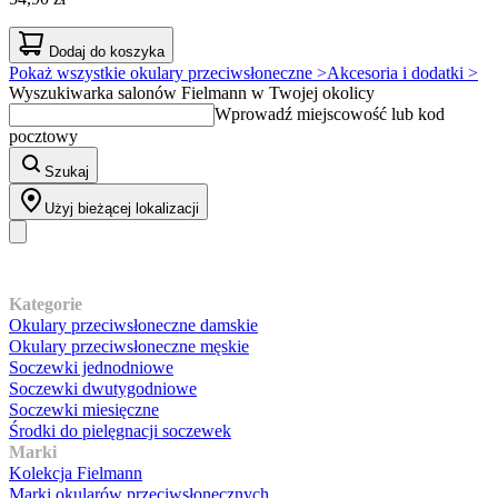
Dodaj do koszyka
Pokaż wszystkie okulary przeciwsłoneczne >
Akcesoria i dodatki >
Wyszukiwarka salonów Fielmann w Twojej okolicy
Wprowadź miejscowość lub kod
pocztowy
Szukaj
Użyj bieżącej lokalizacji
Nasz asortyment
Kategorie
Okulary przeciwsłoneczne damskie
Okulary przeciwsłoneczne męskie
Soczewki jednodniowe
Soczewki dwutygodniowe
Soczewki miesięczne
Środki do pielęgnacji soczewek
Marki
Kolekcja Fielmann
Marki okularów przeciwsłonecznych