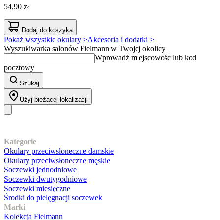
54,90 zł
Dodaj do koszyka
Pokaż wszystkie okulary >
Akcesoria i dodatki >
Wyszukiwarka salonów Fielmann w Twojej okolicy
Wprowadź miejscowość lub kod
pocztowy
Szukaj
Użyj bieżącej lokalizacji
Nasz asortyment
Kategorie
Okulary przeciwsłoneczne damskie
Okulary przeciwsłoneczne męskie
Soczewki jednodniowe
Soczewki dwutygodniowe
Soczewki miesięczne
Środki do pielęgnacji soczewek
Marki
Kolekcja Fielmann