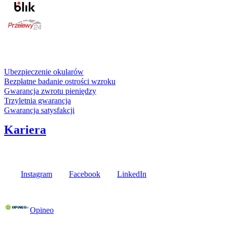
karta kredytowa
Usługi i gwarancje
Ubezpieczenie okularów
Bezpłatne badanie ostrości wzroku
Gwarancja zwrotu pieniędzy
Trzyletnia gwarancja
Gwarancja satysfakcji
Kariera
Media społecznościowe
Instagram
Facebook
LinkedIn
Poznaj opinie naszych klientów
Opineo