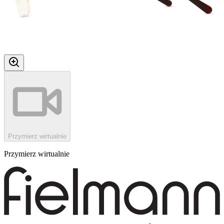
Przymierz wirtualnie
Przymierz wirtualnie